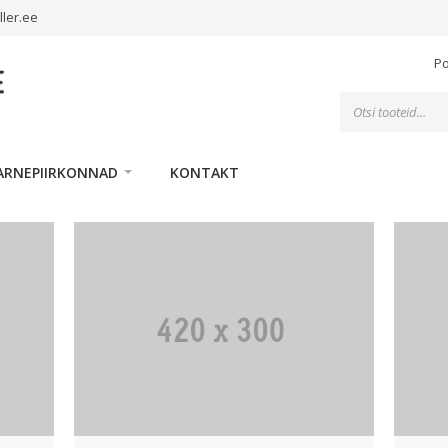
ller.ee
P
Toodete
otsing
ARNEPIIRKONNAD
KONTAKT