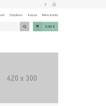
ood
Ostukorv
Kassa
Minu konto
0.00
€