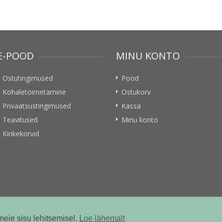
E-POOD
MINU KONTO
Ostutingimused
Pood
Kohaletoimetamine
Ostukorv
Privaatsustingimused
Kassa
Teavitused
Minu konto
Kinkekorvid
meie sisu lehitsemisel.
Loe lähemalt