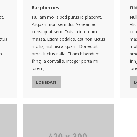
Raspberries
Old
at.
Nullam mollis sed purus id placerat.
Nul
Aliquam non sem dui. Aenean ac
Ali
consequat sem. Duis in interdum
con
ctus
massa. Etiam sodales, est non luctus
mas
mollis, nisl nisi aliquam. Donec sit
moll
m
amet luctus nulla. Etiam bibendum
ame
i
fringilla convallis. Integer porta mi
frin
lorem,..
lore
LOE EDASI
L