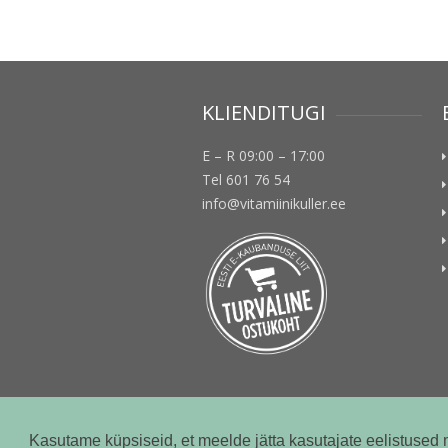
KLIENDITUGI
E – R 09:00 – 17:00
Tel 601 76 54
info@vitamiinikuller.ee
Kasutame küpsiseid, et meelde jätta kasutajate eelistused 