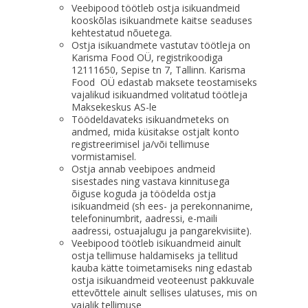
Veebipood töötleb ostja isikuandmeid
kooskõlas isikuandmete kaitse seaduses
kehtestatud nõuetega.
Ostja isikuandmete vastutav töötleja on
Karisma Food OÜ, registrikoodiga
12111650, Sepise tn 7, Tallinn. Karisma
Food OÜ edastab maksete teostamiseks
vajalikud isikuandmed volitatud töötleja
Maksekeskus AS-le
Töödeldavateks isikuandmeteks on
andmed, mida küsitakse ostjalt konto
registreerimisel ja/või tellimuse
vormistamisel.
Ostja annab veebipoes andmeid
sisestades ning vastava kinnitusega
õiguse koguda ja töödelda ostja
isikuandmeid (sh ees- ja perekonnanime,
telefoninumbrit, aadressi, e-maili
aadressi, ostuajalugu ja pangarekvisiite).
Veebipood töötleb isikuandmeid ainult
ostja tellimuse haldamiseks ja tellitud
kauba kätte toimetamiseks ning edastab
ostja isikuandmeid veoteenust pakkuvale
ettevõttele ainult sellises ulatuses, mis on
vajalik tellimuse