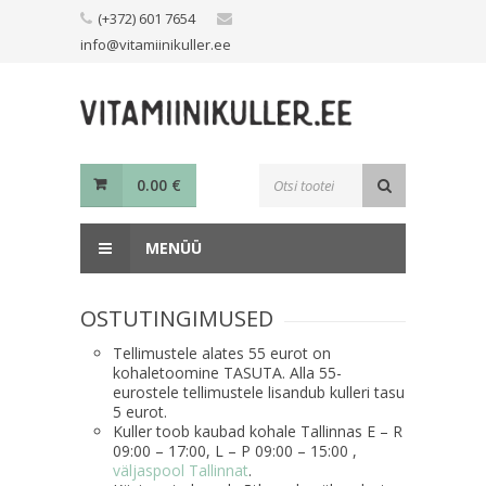
Skip
(+372) 601 7654
to
info@vitamiinikuller.ee
content
Toodete
0.00
€
otsing
MENÜÜ
OSTUTINGIMUSED
Tellimustele alates 55 eurot on
kohaletoomine TASUTA. Alla 55-
eurostele tellimustele lisandub kulleri tasu
5 eurot.
Kuller toob kaubad kohale Tallinnas E – R
09:00 – 17:00, L – P 09:00 – 15:00 ,
väljaspool Tallinnat
.