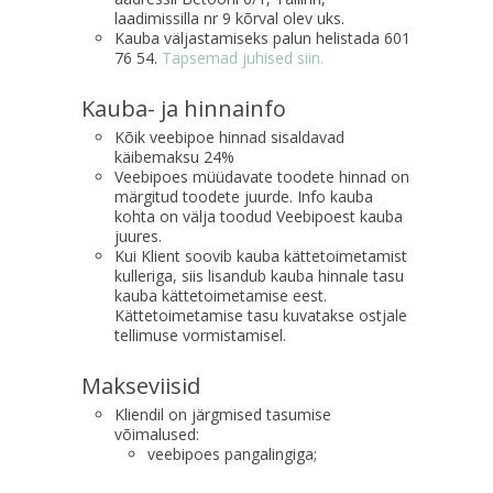
laadimissilla nr 9 kõrval olev uks.
Kauba väljastamiseks palun helistada 601
76 54.
Täpsemad juhised siin.
Kauba- ja hinnainfo
Kõik veebipoe hinnad sisaldavad
käibemaksu 24%
Veebipoes müüdavate toodete hinnad on
märgitud toodete juurde. Info kauba
kohta on välja toodud Veebipoest kauba
juures.
Kui Klient soovib kauba kättetoimetamist
kulleriga, siis lisandub kauba hinnale tasu
kauba kättetoimetamise eest.
Kättetoimetamise tasu kuvatakse ostjale
tellimuse vormistamisel.
Makseviisid
Kliendil on järgmised tasumise
võimalused:
veebipoes pangalingiga;