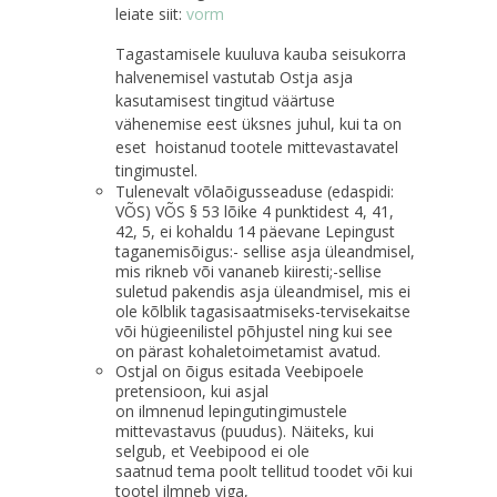
leiate siit:
vorm
Tagastamisele kuuluva kauba seisukorra
halvenemisel vastutab Ostja asja
kasutamisest tingitud väärtuse
vähenemise eest üksnes juhul, kui ta on
eset hoistanud tootele mittevastavatel
tingimustel.
Tulenevalt võlaõigusseaduse (edaspidi:
VÕS) VÕS § 53 lõike 4 punktidest 4, 4
1
,
4
2
, 5, ei kohaldu 14 päevane Lepingust
taganemisõigus:- sellise asja üleandmisel,
mis rikneb või vananeb kiiresti;-sellise
suletud pakendis asja üleandmisel, mis ei
ole kõlblik tagasisaatmiseks-tervisekaitse
või hügieenilistel põhjustel ning kui see
on pärast kohaletoimetamist avatud.
Ostjal on õigus esitada Veebipoele
pretensioon, kui asjal
on ilmnenud lepingutingimustele
mittevastavus (puudus). Näiteks, kui
selgub, et Veebipood ei ole
saatnud tema poolt tellitud toodet või kui
tootel ilmneb viga,