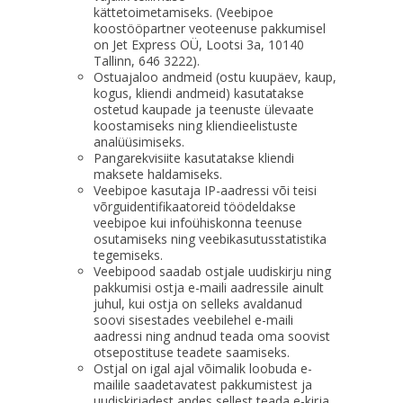
kättetoimetamiseks. (Veebipoe
koostööpartner veoteenuse pakkumisel
on Jet Express OÜ, Lootsi 3a, 10140
Tallinn, 646 3222).
Ostuajaloo andmeid (ostu kuupäev, kaup,
kogus, kliendi andmeid) kasutatakse
ostetud kaupade ja teenuste ülevaate
koostamiseks ning kliendieelistuste
analüüsimiseks.
Pangarekvisiite kasutatakse kliendi
maksete haldamiseks.
Veebipoe kasutaja IP-aadressi või teisi
võrguidentifikaatoreid töödeldakse
veebipoe kui infoühiskonna teenuse
osutamiseks ning veebikasutusstatistika
tegemiseks.
Veebipood saadab ostjale uudiskirju ning
pakkumisi ostja e-maili aadressile ainult
juhul, kui ostja on selleks avaldanud
soovi sisestades veebilehel e-maili
aadressi ning andnud teada oma soovist
otsepostituse teadete saamiseks.
Ostjal on igal ajal võimalik loobuda e-
mailile saadetavatest pakkumistest ja
uudiskirjadest andes sellest teada e-kirja