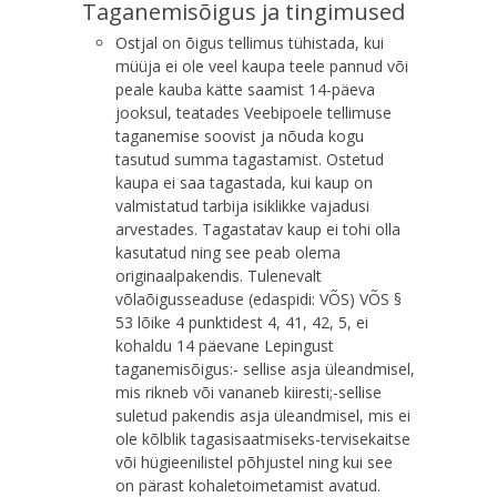
Taganemisõigus ja tingimused
Ostjal on õigus tellimus tühistada, kui
müüja ei ole veel kaupa teele pannud või
peale kauba kätte saamist 14-päeva
jooksul, teatades Veebipoele tellimuse
taganemise soovist ja nõuda kogu
tasutud summa tagastamist. Ostetud
kaupa ei saa tagastada, kui kaup on
valmistatud tarbija isiklikke vajadusi
arvestades. Tagastatav kaup ei tohi olla
kasutatud ning see peab olema
originaalpakendis. Tulenevalt
võlaõigusseaduse (edaspidi: VÕS) VÕS §
53 lõike 4 punktidest 4, 4
1
, 4
2
, 5, ei
kohaldu 14 päevane Lepingust
taganemisõigus:- sellise asja üleandmisel,
mis rikneb või vananeb kiiresti;-sellise
suletud pakendis asja üleandmisel, mis ei
ole kõlblik tagasisaatmiseks-tervisekaitse
või hügieenilistel põhjustel ning kui see
on pärast kohaletoimetamist avatud.