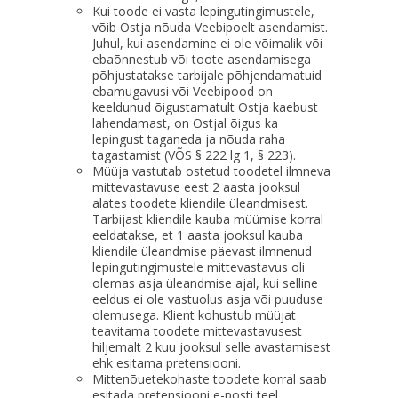
Kui toode ei vasta lepingutingimustele,
võib Ostja nõuda Veebipoelt asendamist.
Juhul, kui asendamine ei ole võimalik või
ebaõnnestub või toote asendamisega
põhjustatakse tarbijale põhjendamatuid
ebamugavusi või Veebipood on
keeldunud õigustamatult Ostja kaebust
lahendamast, on Ostjal õigus ka
lepingust taganeda ja nõuda raha
tagastamist (VÕS § 222 lg 1, § 223).
Müüja vastutab ostetud toodetel ilmneva
mittevastavuse eest 2 aasta jooksul
alates toodete kliendile üleandmisest.
Tarbijast kliendile kauba müümise korral
eeldatakse, et 1 aasta jooksul kauba
kliendile üleandmise päevast ilmnenud
lepingutingimustele mittevastavus oli
olemas asja üleandmise ajal, kui selline
eeldus ei ole vastuolus asja või puuduse
olemusega. Klient kohustub müüjat
teavitama toodete mittevastavusest
hiljemalt 2 kuu jooksul selle avastamisest
ehk esitama pretensiooni.
Mittenõuetekohaste toodete korral saab
esitada pretensiooni e-posti teel