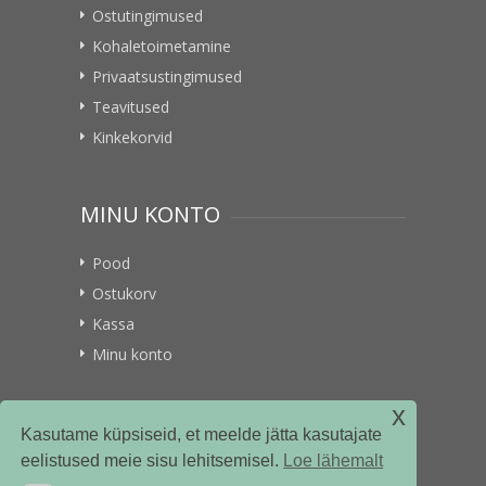
Ostutingimused
Kohaletoimetamine
Privaatsustingimused
Teavitused
Kinkekorvid
MINU KONTO
Pood
Ostukorv
Kassa
Minu konto
x
VITAMIINIKULLER.EE
Kasutame küpsiseid, et meelde jätta kasutajate
eelistused meie sisu lehitsemisel.
Loe lähemalt
Kontakt