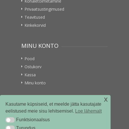
Kohaletoimetamine
Privaatsustingimused
Teavitused
Kinkekorvid
MINU KONTO
Pood
Ostukorv
Kassa
Minu konto
x
VITAMIINIKULLER.EE
Kasutame küpsiseid, et meelde jätta kasutajate
eelistused meie sisu lehitsemisel.
Loe lähemalt
Kontakt
Funktsionaalsus
Funktsionaalsus
Ettevõttest
Turundus
Turundus