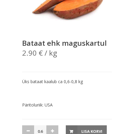
Bataat ehk maguskartul
2.90
€
/ kg
Üks bataat kaalub ca 0,6-0,8 kg
Päritoluriik: USA
Bataat
LISA KORVI