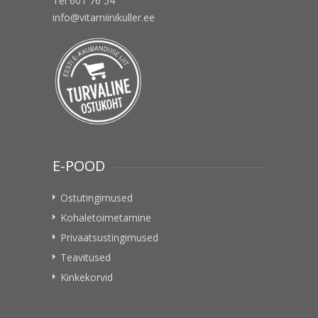
Tel 601 76 54
info@vitamiinikuller.ee
E-POOD
Ostutingimused
Kohaletoimetamine
Privaatsustingimused
Teavitused
Kinkekorvid