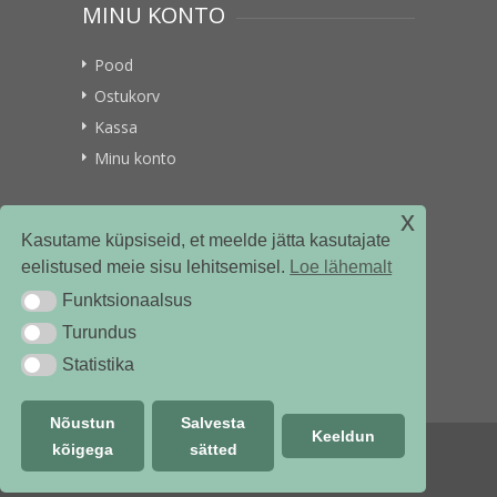
MINU KONTO
Pood
Ostukorv
Kassa
Minu konto
x
VITAMIINIKULLER.EE
Kasutame küpsiseid, et meelde jätta kasutajate
eelistused meie sisu lehitsemisel.
Loe lähemalt
Kontakt
Funktsionaalsus
Funktsionaalsus
Ettevõttest
Turundus
Turundus
Statistika
Statistika
Nõustun
Salvesta
Keeldun
kõigega
sätted
© vitamiinikuller.ee 2018