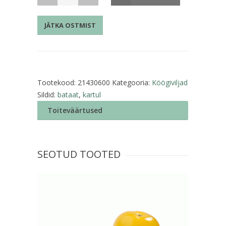
ehk
maguskartul
JÄTKA OSTMIST
kogus
Tootekood:
21430600
Kategooria:
Köögiviljad
Sildid:
bataat
,
kartul
Toiteväärtused
SEOTUD TOOTED