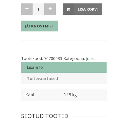
Juust
LISA KORVI
Eesti
26%
JÄTKA OSTMIST
150g
viilutatud
kogus
Tootekood:
70700033
Kategooria:
Juust
Lisainfo
Toiteväärtused
Kaal
0.15 kg
SEOTUD TOOTED