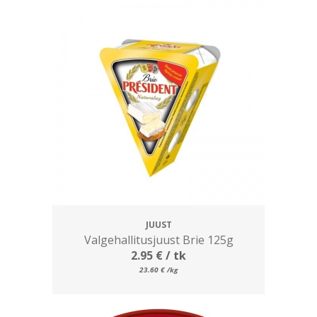
JUUST
Valgehallitusjuust Brie 125g
2.95
€
/ tk
23.60
€
/kg