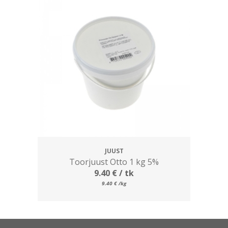
JUUST
Toorjuust Otto 1 kg 5%
9.40
€
/ tk
9.40
€
/kg