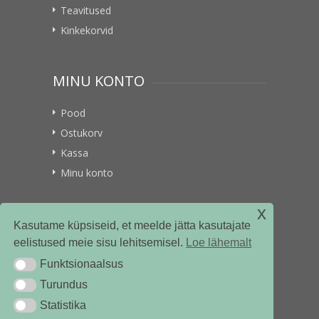
Teavitused
Kinkekorvid
MINU KONTO
Pood
Ostukorv
Kassa
Minu konto
x
VITAMIINIKULLER.EE
Kasutame küpsiseid, et meelde jätta kasutajate
eelistused meie sisu lehitsemisel.
Loe lähemalt
Kontakt
Funktsionaalsus
Funktsionaalsus
Ettevõttest
Turundus
Turundus
Statistika
Statistika