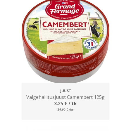
JUUST
Valgehallitusjuust Camembert 125g
3.25
€
/ tk
26.00
€
/kg