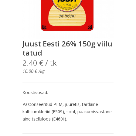
Juust Eesti 26% 150g viilu
tatud
2.40
€
/ tk
16.00
€
/kg
Koostisosad:
Pastöriseeritud PIIM, juuretis, tardaine
kaltsiumkloriid (E509), sool, paakumisvastane
aine tselluloos (E460ii).