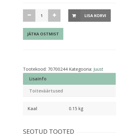
Juust
LISA KORVI
Feta
150g
JÄTKA OSTMIST
kogus
Tootekood:
70700244
Kategooria:
Juust
Lisainfo
Toiteväärtused
Kaal
0.15 kg
SEOTUD TOOTED