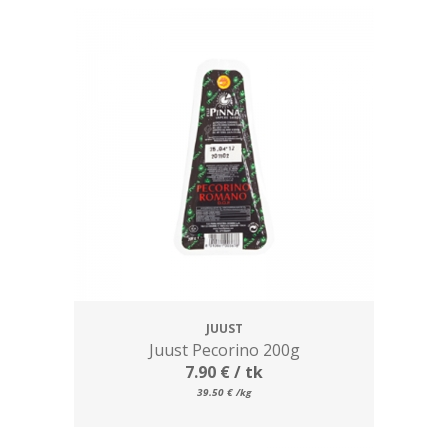
JUUST
Juust Pecorino 200g
7.90
€
/ tk
39.50
€
/kg