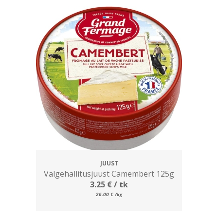
JUUST
Valgehallitusjuust Camembert 125g
3.25
€
/ tk
26.00
€
/kg