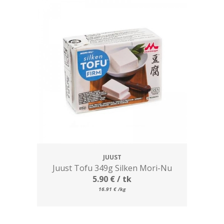
JUUST
Juust Tofu 349g Silken Mori-Nu
5.90
€
/ tk
16.91
€
/kg