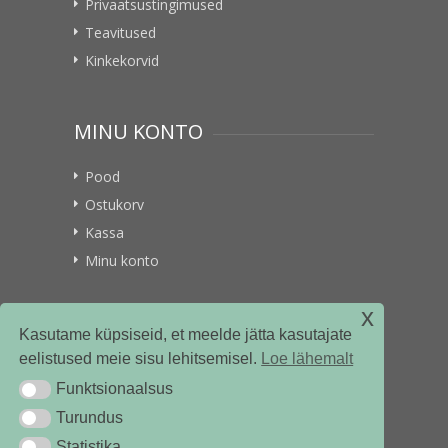
Privaatsustingimused
Teavitused
Kinkekorvid
MINU KONTO
Pood
Ostukorv
Kassa
Minu konto
x
VITAMIINIKULLER.EE
Kasutame küpsiseid, et meelde jätta kasutajate
eelistused meie sisu lehitsemisel.
Loe lähemalt
Kontakt
Funktsionaalsus
Funktsionaalsus
Ettevõttest
Turundus
Turundus
Statistika