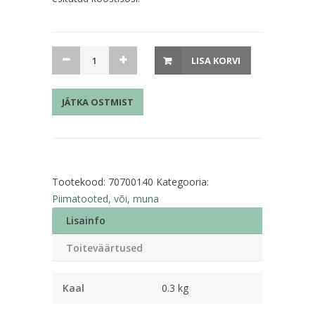
Kohupiimakreem
LISA KORVI
maitsestamata
300g
JÄTKA OSTMIST
(toru,
3%,
Alma)
kogus
Tootekood:
70700140
Kategooria:
Piimatooted, või, muna
Lisainfo
Toiteväärtused
Kaal
0.3 kg