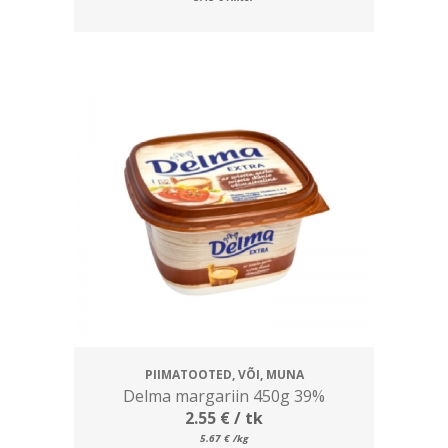
PIIMATOOTED, VÕI, MUNA
Delma margariin 450g 39%
2.55
€
/ tk
5.67
€
/kg