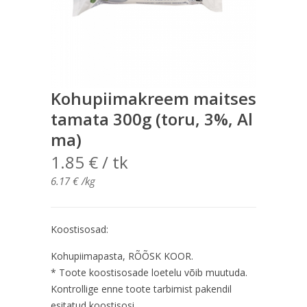
Kohupiimakreem maitses
tamata 300g (toru, 3%, Al
ma)
1.85
€
/ tk
6.17
€
/kg
Koostisosad:
Kohupiimapasta, RÕÕSK KOOR.
* Toote koostisosade loetelu võib muutuda.
Kontrollige enne toote tarbimist pakendil
esitatud koostisosi.