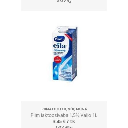
8.00
€
/kg
PIIMATOOTED, VÕI, MUNA
Piim laktoosivaba 1,5% Valio 1L
3.45
€
/ tk
3.45
€
/liiter