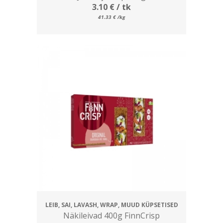
3.10
€
/ tk
41.33
€
/kg
LEIB, SAI, LAVASH, WRAP, MUUD KÜPSETISED
Näkileivad 400g FinnCrisp