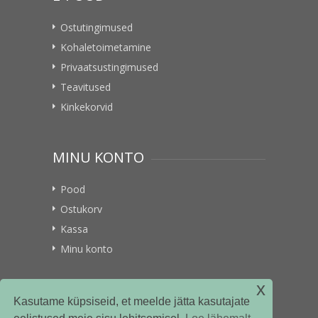
Ostutingimused
Kohaletoimetamine
Privaatsustingimused
Teavitused
Kinkekorvid
MINU KONTO
Pood
Ostukorv
Kassa
Minu konto
x
VITAMIINIKULLER.EE
Kasutame küpsiseid, et meelde jätta kasutajate