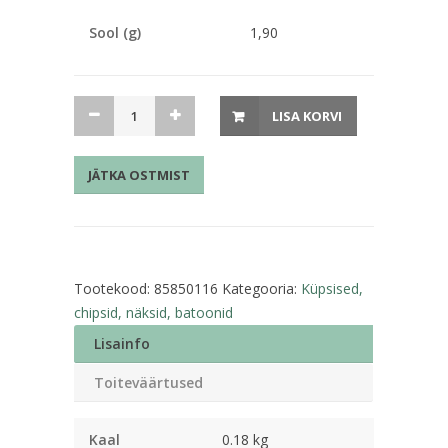
Sool (g)
1,90
Kreeker
LISA KORVI
Clubs
180g
JÄTKA OSTMIST
kogus
Tootekood:
85850116
Kategooria:
Küpsised,
chipsid, näksid, batoonid
Lisainfo
Toiteväärtused
Kaal
0.18 kg