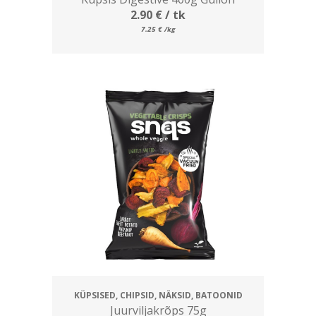
2.90
€
/ tk
7.25
€
/kg
KÜPSISED, CHIPSID, NÄKSID, BATOONID
Juurviljakrõps 75g