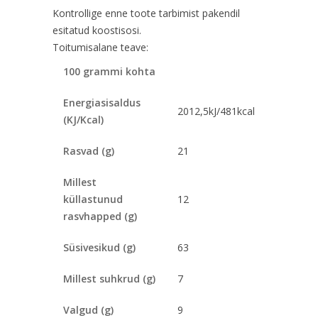
Kontrollige enne toote tarbimist pakendil
esitatud koostisosi.
Toitumisalane teave:
100 grammi kohta
Energiasisaldus
2012,5kJ/481kcal
(KJ/Kcal)
Rasvad (g)
21
Millest
küllastunud
12
rasvhapped (g)
Süsivesikud (g)
63
Millest suhkrud (g)
7
Valgud (g)
9