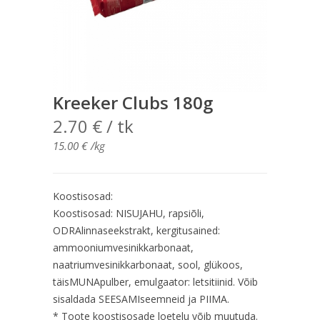
Kreeker Clubs 180g
2.70
€
/ tk
15.00
€
/kg
Koostisosad:
Koostisosad: NISUJAHU, rapsiõli,
ODRAlinnaseekstrakt, kergitusained:
ammooniumvesinikkarbonaat,
naatriumvesinikkarbonaat, sool, glükoos,
täisMUNApulber, emulgaator: letsitiinid. Võib
sisaldada SEESAMIseemneid ja PIIMA.
* Toote koostisosade loetelu võib muutuda.