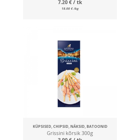
7.20
€
/ tk
18.00
€
/kg
KÜPSISED, CHIPSID, NÄKSID, BATOONID
Grissini kõrsik 300g
3.90
€
/ tk