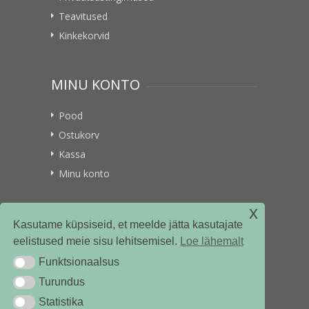
Teavitused
Kinkekorvid
MINU KONTO
Pood
Ostukorv
Kassa
Minu konto
x
VITAMIINIKULLER.EE
Kasutame küpsiseid, et meelde jätta kasutajate
eelistused meie sisu lehitsemisel.
Loe lähemalt
Kontakt
Funktsionaalsus
Funktsionaalsus
Ettevõttest
Turundus
Turundus
Statistika
Statistika