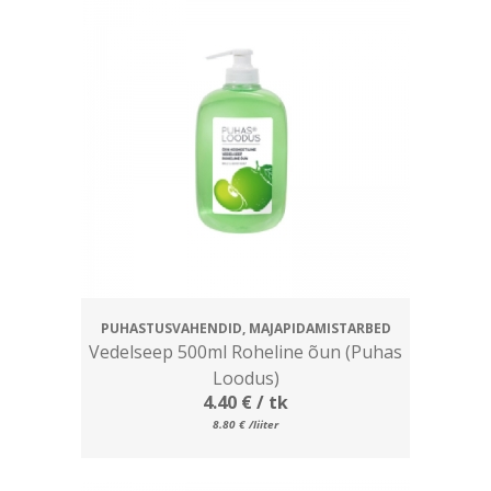
PUHASTUSVAHENDID, MAJAPIDAMISTARBED
Vedelseep 500ml Roheline õun (Puhas
Loodus)
4.40
€
/ tk
8.80
€
/liiter