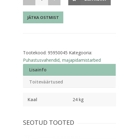
38x42cm
24
JÄTKA OSTMIST
lehte
kogus
Tootekood:
95950045
Kategooria:
Puhastusvahendid, majapidamistarbed
Lisainfo
Toiteväärtused
Kaal
24 kg
SEOTUD TOOTED