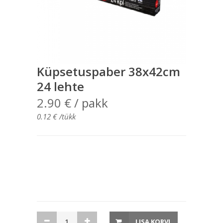
Küpsetuspaber 38x42cm
24 lehte
2.90
€
/ pakk
0.12
€
/tükk
Küpsetuspaber
LISA KORVI