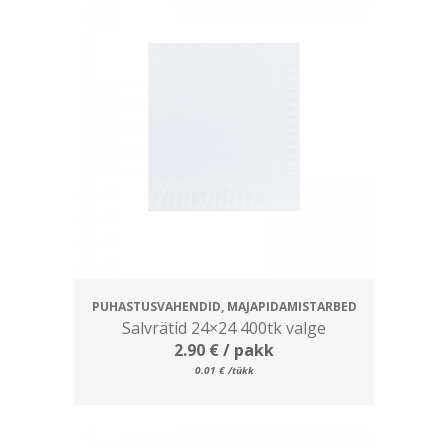
PUHASTUSVAHENDID, MAJAPIDAMISTARBED
Salvrätid 24×24 400tk valge
2.90
€
/ pakk
0.01
€
/tükk