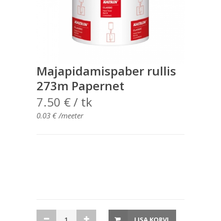
Majapidamispaber rullis
273m Papernet
7.50
€
/ tk
0.03
€
/meeter
Majapidamispaber
LISA KORVI