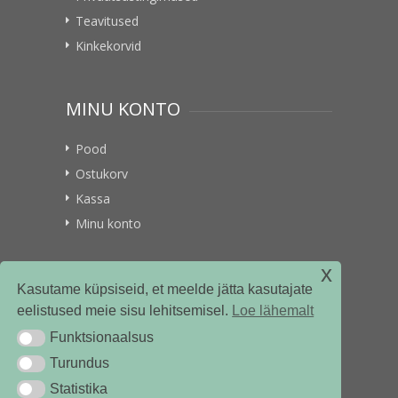
Teavitused
Kinkekorvid
MINU KONTO
Pood
Ostukorv
Kassa
Minu konto
x
VITAMIINIKULLER.EE
Kasutame küpsiseid, et meelde jätta kasutajate
eelistused meie sisu lehitsemisel.
Loe lähemalt
Kontakt
Funktsionaalsus
Funktsionaalsus
Ettevõttest
Turundus
Turundus
Statistika
Statistika