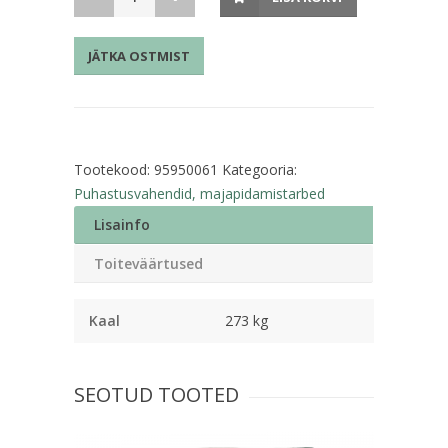
rullis
273m
JÄTKA OSTMIST
Papernet
kogus
Tootekood:
95950061
Kategooria:
Puhastusvahendid, majapidamistarbed
Lisainfo
Toiteväärtused
Kaal
273 kg
SEOTUD TOOTED