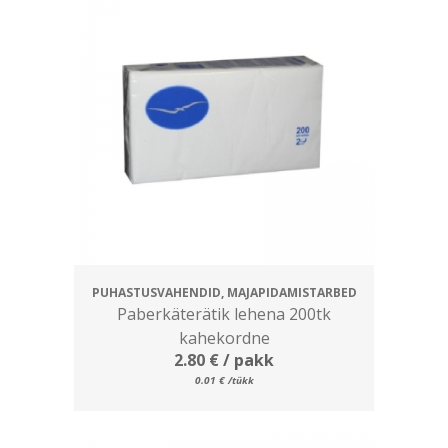
PUHASTUSVAHENDID, MAJAPIDAMISTARBED
Paberkäterätik lehena 200tk
kahekordne
2.80
€
/ pakk
0.01
€
/tükk