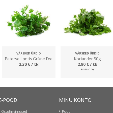
VÄRSKED ÜRDID
VÄRSKED ÜRDID
Petersell potis Grüne Fee
Koriander 50g
2.30
€
/ tk
2.90
€
/ tk
58.00
€
/kg
E-POOD
MINU KONTO
Ostutingimused
Pood