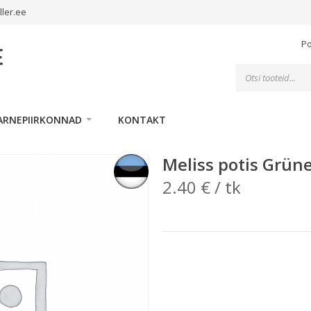
ller.ee
P
Toodete
otsing
ARNEPIIRKONNAD
KONTAKT
Meliss potis Grün
2.40
€
/ tk