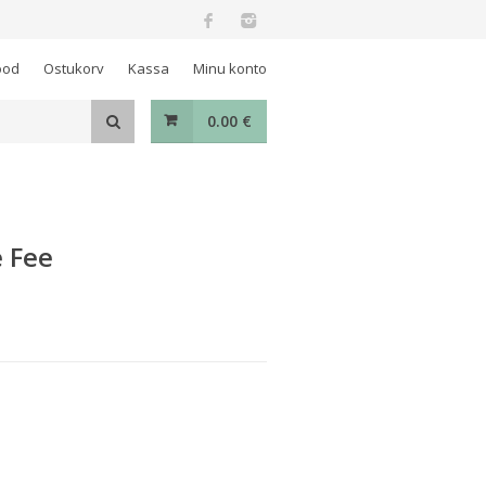
ood
Ostukorv
Kassa
Minu konto
0.00
€
e Fee