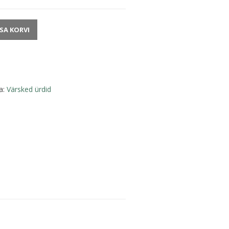
ISA KORVI
a:
Värsked ürdid