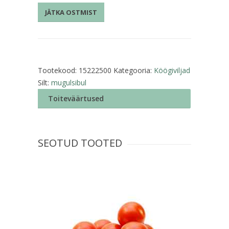
kogus
JÄTKA OSTMIST
Tootekood:
15222500
Kategooria:
Köögiviljad
Silt:
mugulsibul
Toiteväärtused
SEOTUD TOOTED