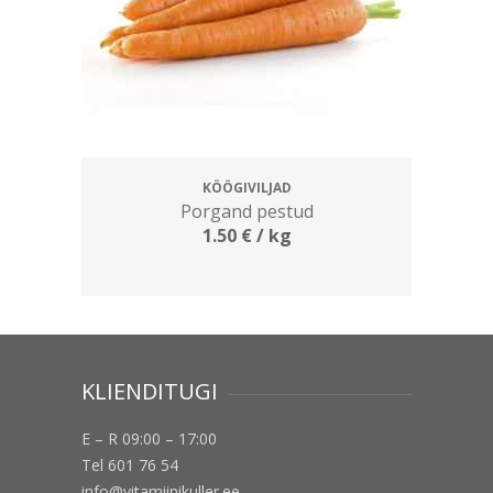
KÖÖGIVILJAD
Porgand pestud
1.50
€
/ kg
KLIENDITUGI
E – R 09:00 – 17:00
Tel 601 76 54
info@vitamiinikuller.ee