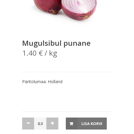
Mugulsibul punane
1.40
€
/ kg
Päritolumaa: Holland
Mugulsibul
LISA KORVI
punane