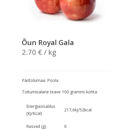
Õun Royal Gala
2.70
€
/ kg
Päritolumaa: Poola
Toitumisalane teave 100 grammi kohta:
Energiasisaldus
217,6kJ/52kcal
(KJ/Kcal)
Rasvad (g)
0