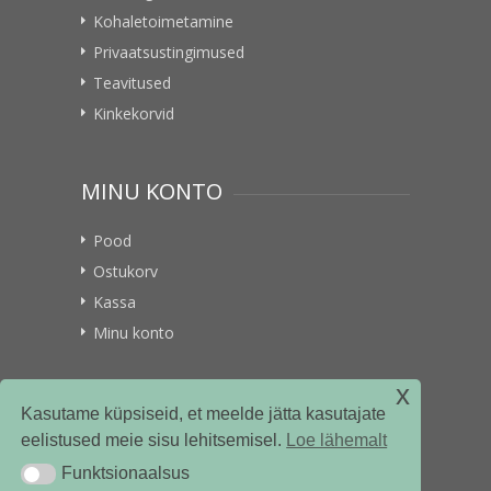
Kohaletoimetamine
Privaatsustingimused
Teavitused
Kinkekorvid
MINU KONTO
Pood
Ostukorv
Kassa
Minu konto
x
VITAMIINIKULLER.EE
Kasutame küpsiseid, et meelde jätta kasutajate
eelistused meie sisu lehitsemisel.
Loe lähemalt
Kontakt
Funktsionaalsus
Funktsionaalsus
Ettevõttest