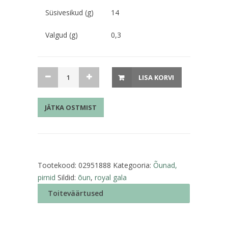
Süsivesikud (g)
14
Valgud (g)
0,3
Õun
LISA KORVI
Royal
Gala
JÄTKA OSTMIST
kogus
Tootekood:
02951888
Kategooria:
Õunad,
pirnid
Sildid:
õun
,
royal gala
Toiteväärtused