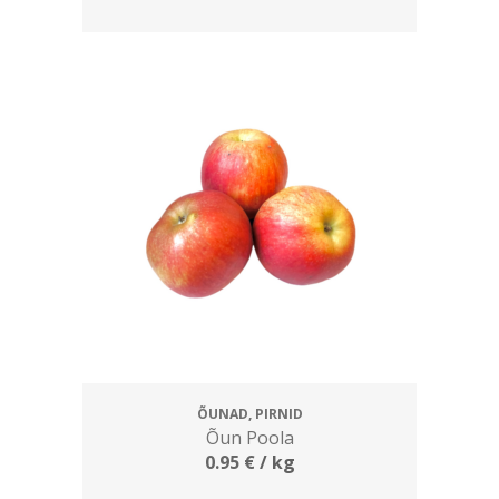
ÕUNAD, PIRNID
Õun Poola
0.95
€
/ kg