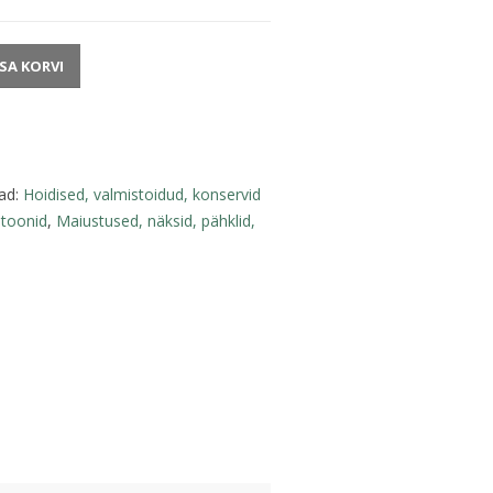
ISA KORVI
ad:
Hoidised, valmistoidud, konservid
atoonid
,
Maiustused, näksid, pähklid,