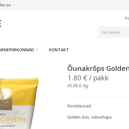
ller.ee
P
Toodete
otsing
ARNEPIIRKONNAD
KONTAKT
Õunakrõps Golden
1.80
€
/ pakk
45.00
€
/kg
Koostisosad:
Golden õun, sidrunhape