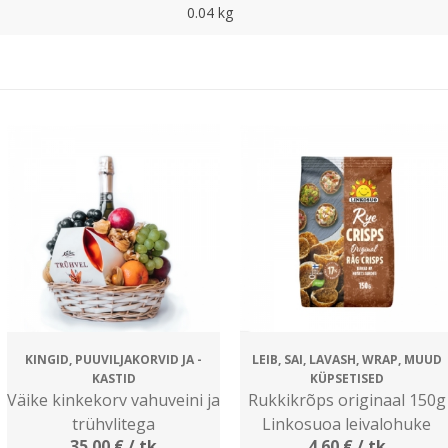
0.04 kg
KINGID, PUUVILJAKORVID JA -
LEIB, SAI, LAVASH, WRAP, MUUD
KASTID
KÜPSETISED
Väike kinkekorv vahuveini ja
Rukkikrõps originaal 150g
trühvlitega
Linkosuoa leivalohuke
35.00
€
/ tk
4.60
€
/ tk