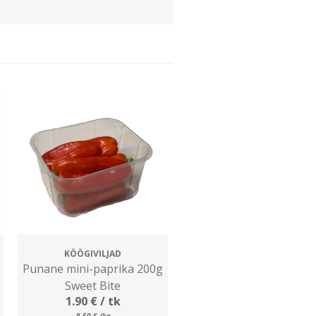
KÖÖGIVILJAD
Punane mini-paprika 200g
Sweet Bite
1.90
€
/ tk
9.50
€
/kg