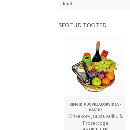
Kaal
SEOTUD TOOTED
KINGID, PUUVILJAKORVID JA -
KASTID
Kinkekorv Juustuvaliku &
Proseccoga
35.00
€
/ tk