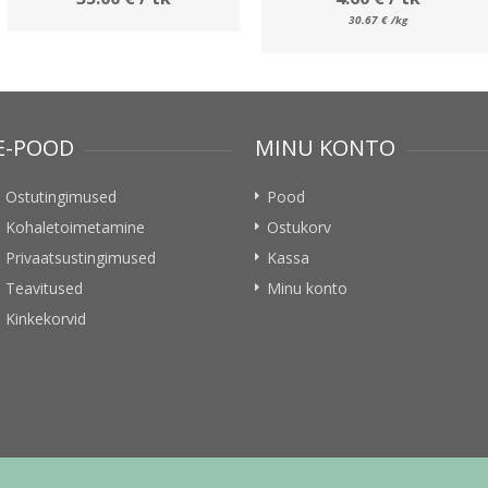
30.67
€
/kg
E-POOD
MINU KONTO
Ostutingimused
Pood
Kohaletoimetamine
Ostukorv
Privaatsustingimused
Kassa
Teavitused
Minu konto
Kinkekorvid