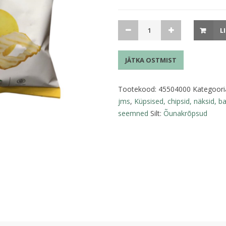
Õunakrõps
L
Golden
40g
JÄTKA OSTMIST
kogus
Tootekood:
45504000
Kategoori
jms
,
Küpsised, chipsid, näksid, b
seemned
Silt:
Õunakrõpsud