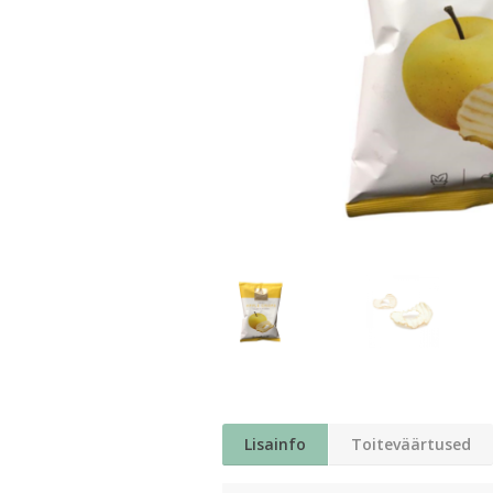
Lisainfo
Toiteväärtused