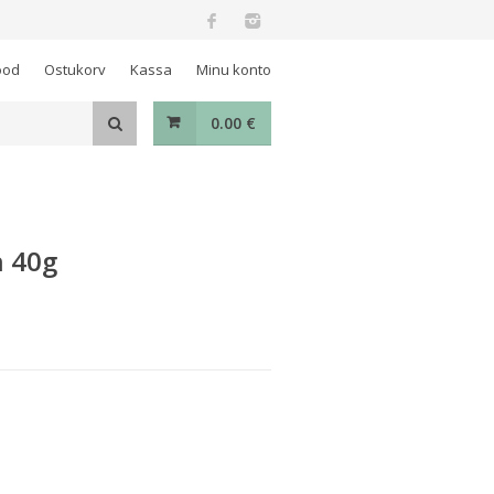
ood
Ostukorv
Kassa
Minu konto
0.00
€
 40g