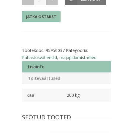
lehena
200tk
JÄTKA OSTMIST
kahekordne
kogus
Tootekood:
95950037
Kategooria:
Puhastusvahendid, majapidamistarbed
Lisainfo
Toiteväärtused
Kaal
200 kg
SEOTUD TOOTED