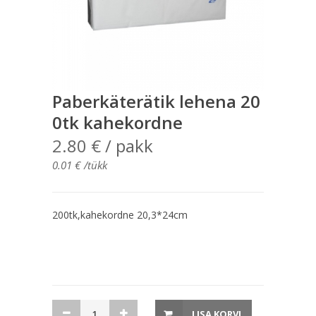
Paberkäterätik lehena 20
0tk kahekordne
2.80
€
/ pakk
0.01
€
/tükk
200tk,kahekordne 20,3*24cm
Paberkäterätik
LISA KORVI