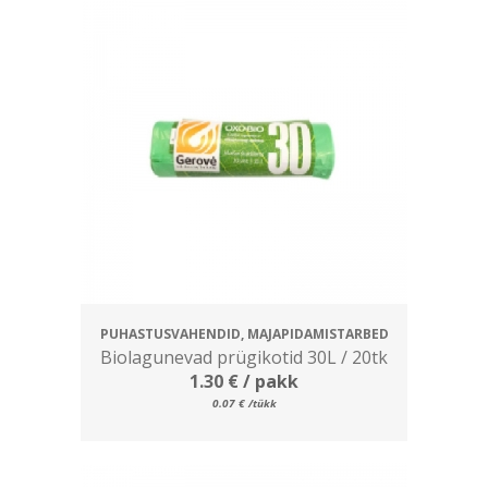
PUHASTUSVAHENDID, MAJAPIDAMISTARBED
Biolagunevad prügikotid 30L / 20tk
1.30
€
/ pakk
0.07
€
/tükk