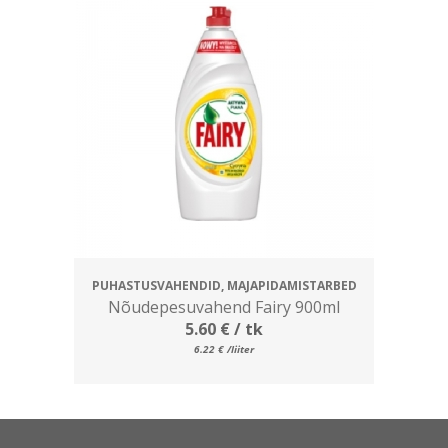
PUHASTUSVAHENDID, MAJAPIDAMISTARBED
Nõudepesuvahend Fairy 900ml
5.60
€
/ tk
6.22
€
/liiter