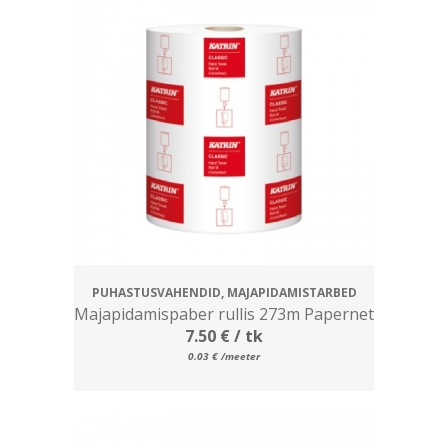
PUHASTUSVAHENDID, MAJAPIDAMISTARBED
Majapidamispaber rullis 273m Papernet
7.50
€
/ tk
0.03
€
/meeter