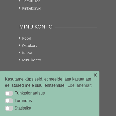
Teavitused
Kinkekorvid
MINU KONTO
Pood
Ostukorv
Kassa
Minu konto
x
VITAMIINIKULLER.EE
Kasutame küpsiseid, et meelde jätta kasutajate
eelistused meie sisu lehitsemisel.
Loe lähemalt
Kontakt
Funktsionaalsus
Funktsionaalsus
Ettevõttest
Turundus
Turundus
Statistika
Statistika