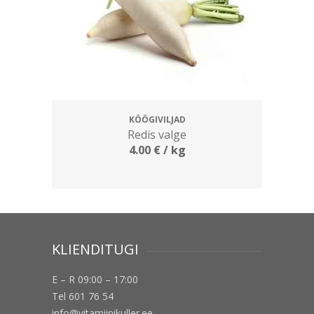
KÖÖGIVILJAD
Redis valge
4.00
€
/ kg
KLIENDITUGI
E – R 09:00 – 17:00
Tel 601 76 54
info@vitamiinikuller.ee