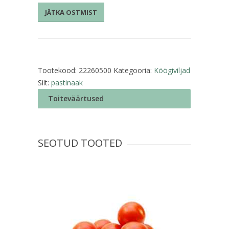
JÄTKA OSTMIST
Tootekood:
22260500
Kategooria:
Köögiviljad
Silt:
pastinaak
Toiteväärtused
SEOTUD TOOTED