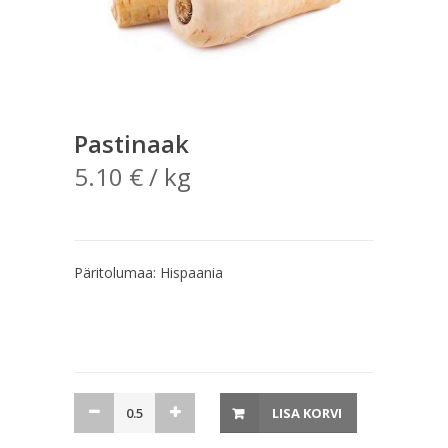
Pastinaak
5.10
€
/ kg
Päritolumaa: Hispaania
Pastinaak
LISA KORVI
kogus