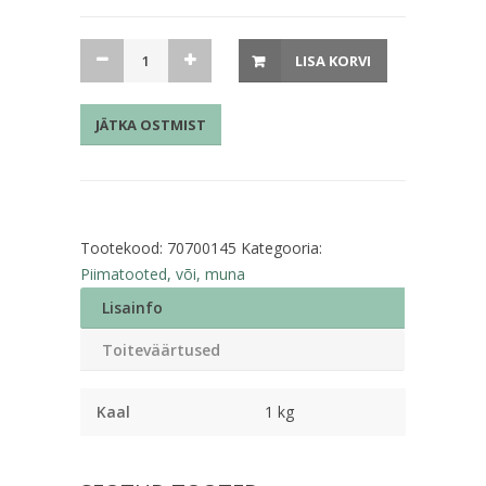
Täispiim
LISA KORVI
(3,8-
4,2%)
JÄTKA OSTMIST
1L
Pure
Alma
kogus
Tootekood:
70700145
Kategooria:
Piimatooted, või, muna
Lisainfo
Toiteväärtused
Kaal
1 kg