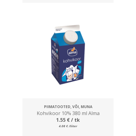
PIIMATOOTED, VÕI, MUNA
Kohvikoor 10% 380 ml Alma
1.55
€
/ tk
4.08
€
/liiter