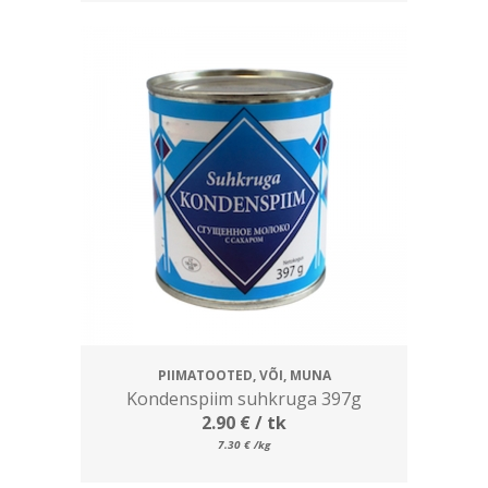
PIIMATOOTED, VÕI, MUNA
Kondenspiim suhkruga 397g
2.90
€
/ tk
7.30
€
/kg