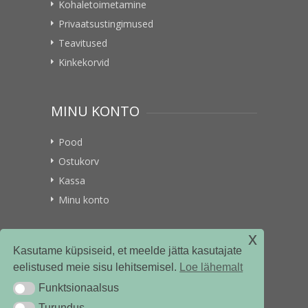
Kohaletoimetamine
Privaatsustingimused
Teavitused
Kinkekorvid
MINU KONTO
Pood
Ostukorv
Kassa
Minu konto
x
VITAMIINIKULLER.EE
Kasutame küpsiseid, et meelde jätta kasutajate
eelistused meie sisu lehitsemisel.
Loe lähemalt
Kontakt
Funktsionaalsus
Funktsionaalsus
Ettevõttest
Turundus