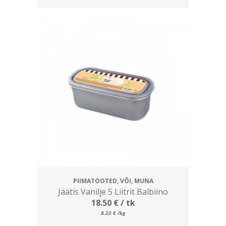
PIIMATOOTED, VÕI, MUNA
Jäätis Vanilje 5 Liitrit Balbiino
18.50
€
/ tk
8.22
€
/kg