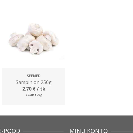
SEENED
Sampinjon 250g
2.70
€
/ tk
10.80
€
/kg
E-POOD
MINU KONTO