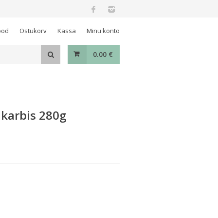
ood
Ostukorv
Kassa
Minu konto
0.00
€
 karbis 280g