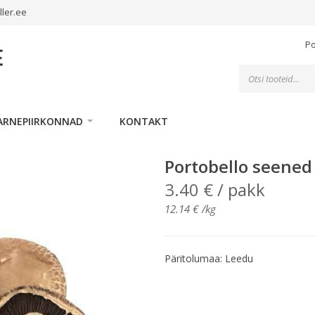
ller.ee
P
Toodete
otsing
ARNEPIIRKONNAD
KONTAKT
Portobello seened
3.40
€
/ pakk
12.14
€
/kg
Päritolumaa: Leedu