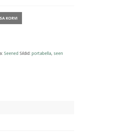
ISA KORVI
a:
Seened
Sildid:
portabella
,
seen