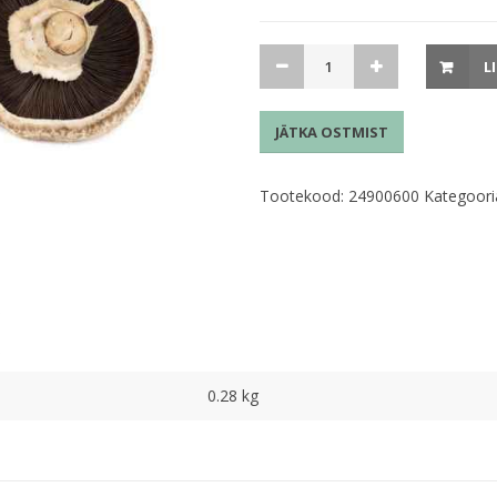
Portobello
L
seened
karbis
JÄTKA OSTMIST
280g
kogus
Tootekood:
24900600
Kategoori
0.28 kg