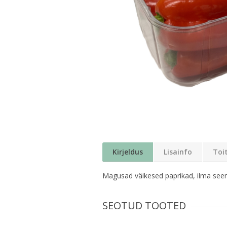
Kirjeldus
Lisainfo
Toi
Magusad väikesed paprikad, ilma see
SEOTUD TOOTED