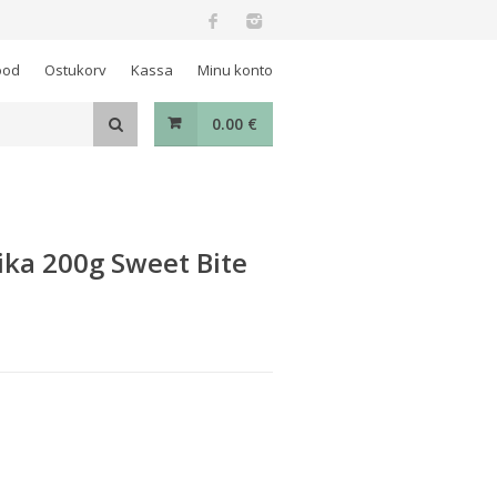
ood
Ostukorv
Kassa
Minu konto
0.00
€
ka 200g Sweet Bite