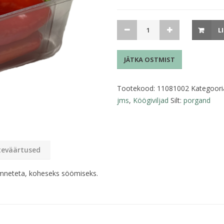
Punane
L
mini-
paprika
JÄTKA OSTMIST
200g
Sweet
Bite
Tootekood:
11081002
Kategoori
kogus
jms
,
Köögiviljad
Silt:
porgand
teväärtused
mneteta, koheseks söömiseks.