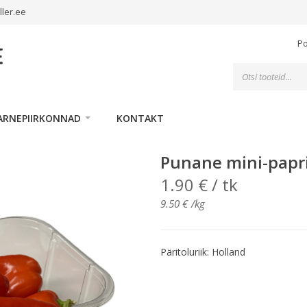
ller.ee
P
Toodete
otsing
ARNEPIIRKONNAD
KONTAKT
Punane mini-papri
1.90
€
/ tk
9.50
€
/kg
Päritoluriik: Holland