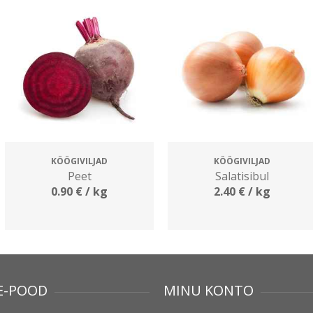
KÖÖGIVILJAD
KÖÖGIVILJAD
Peet
Salatisibul
0.90
€
/ kg
2.40
€
/ kg
E-POOD
MINU KONTO