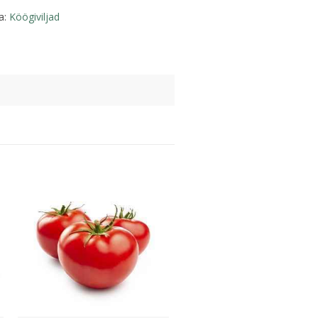
a:
Köögiviljad