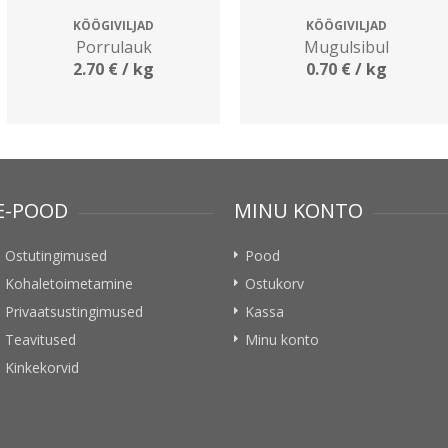
KÖÖGIVILJAD
KÖÖGIVILJAD
Porrulauk
Mugulsibul
2.70
€
/ kg
0.70
€
/ kg
E-POOD
MINU KONTO
Ostutingimused
Pood
Kohaletoimetamine
Ostukorv
Privaatsustingimused
Kassa
Teavitused
Minu konto
Kinkekorvid