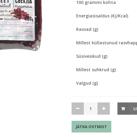
100 grammi kohta
Energiasisaldus (KJ/Kcal)
Rasvad (g)
Millest küllastunud rasvhap
Süsivesikud (g)
Millest suhkrud (g)
Valgud (g)
Riivitud
L
keedupeet
Läti
JÄTKA OSTMIST
400g
kogus