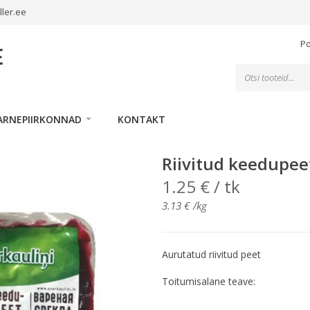
ller.ee
P
Toodete
otsing
ARNEPIIRKONNAD
KONTAKT
Riivitud keedupee
1.25
€
/ tk
3.13
€
/kg
Aurutatud riivitud peet
Toitumisalane teave: