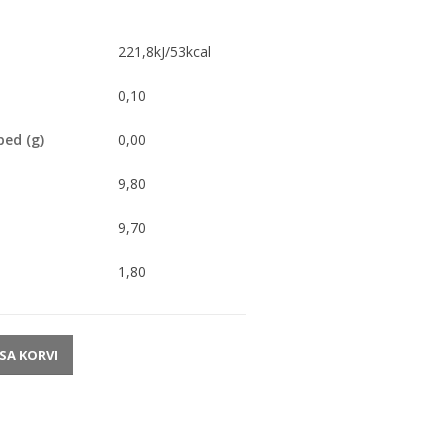
221,8kJ/53kcal
0,10
ped (g)
0,00
9,80
9,70
1,80
ISA KORVI