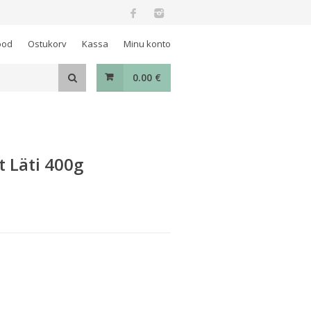
ood
Ostukorv
Kassa
Minu konto
0.00
€
t Läti 400g