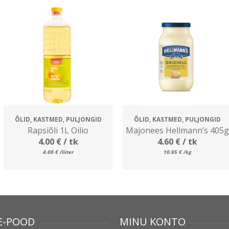
ÕLID, KASTMED, PULJONGID
ÕLID, KASTMED, PULJONGID
Rapsiõli 1L Oilio
Majonees Hellmann’s 405g
4.00
€
/ tk
4.60
€
/ tk
4.00
€
/liiter
10.95
€
/kg
E-POOD
MINU KONTO