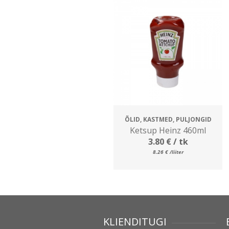
ÕLID, KASTMED, PULJONGID
Ketsup Heinz 460ml
3.80
€
/ tk
8.26
€
/liiter
KLIENDITUGI