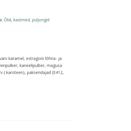
a:
Õlid, kastmed, puljongid
ärv karamel, estragoni lõhna- ja
gveripulber, kaneelipulber, magusa
rv ( karoteen), paksendajad (E412,