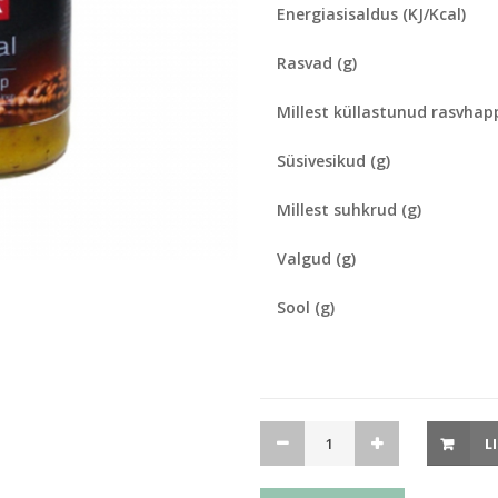
Energiasisaldus (KJ/Kcal)
Rasvad (g)
Millest küllastunud rasvhap
Süsivesikud (g)
Millest suhkrud (g)
Valgud (g)
Sool (g)
Sinep
L
Inglise
200ml