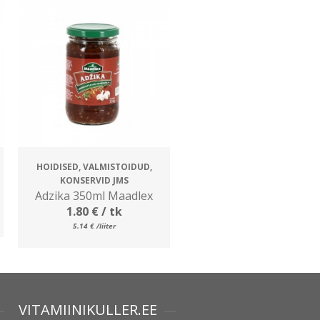
HOIDISED, VALMISTOIDUD,
KONSERVID JMS
Adzika 350ml Maadlex
1.80
€
/ tk
5.14
€
/liiter
VITAMIINIKULLER.EE