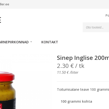
ller.ee
P
Toodete
otsing
ARNEPIIRKONNAD
KONTAKT
Sinep Inglise 200m
2.30
€
/ tk
11.50
€
/liiter
Toitumisalane teave 100 grammi
100 grammi kohta