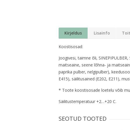
Kirjeldus
Lisainfo
Toi
Koostisosad:
Joogivesi, taimne õli, SINEPIPULBER,
maitseaine, seene lõhna- ja maitseaine
paprika pulber, nelgipulber), keedusoo
E415), säilitusained (E202, E211), must
* Toote koostisosade loetelu võib muu
Säilitustemperatuur +2…+20 C.
SEOTUD TOOTED