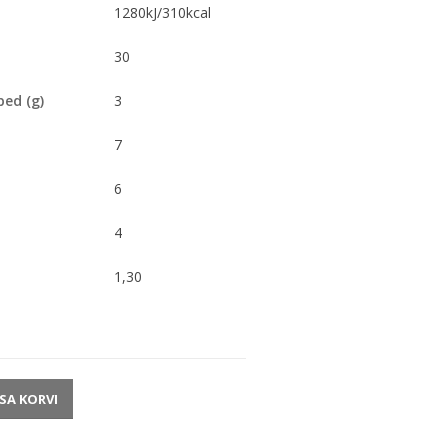
1280kJ/310kcal
30
ped (g)
3
7
6
4
1,30
ISA KORVI