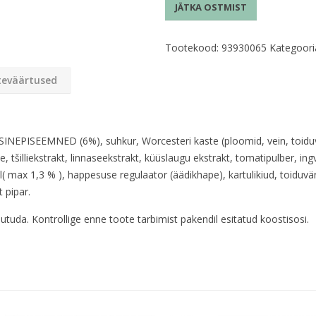
JÄTKA OSTMIST
Felix
kogus
Tootekood:
93930065
Kategoori
teväärtused
 SINEPISEEMNED (6%), suhkur, Worcesteri kaste (ploomid, vein, toiduv
, tšilliekstrakt, linnaseekstrakt, küüslaugu ekstrakt, tomatipulber, in
l( max 1,3 % ), happesuse regulaator (äädikhape), kartulikiud, toiduvä
 pipar.
tuda. Kontrollige enne toote tarbimist pakendil esitatud koostisosi.