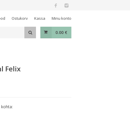
ood
Ostukorv
Kassa
Minu konto
0.00
€
l Felix
 kohta: