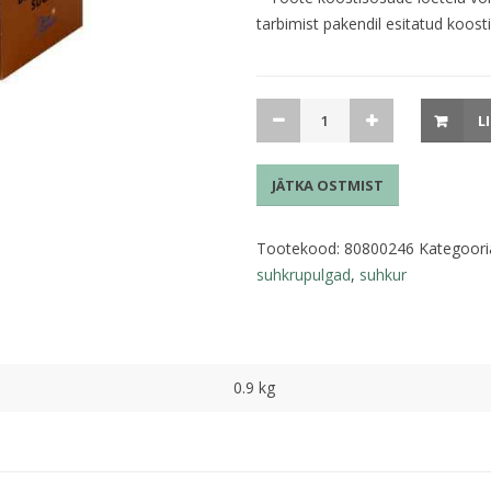
tarbimist pakendil esitatud koosti
Suhkrustick
L
pruun
4g
JÄTKA OSTMIST
x
225tk
kogus
Tootekood:
80800246
Kategoori
suhkrupulgad
,
suhkur
0.9 kg