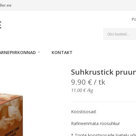
ller.ee
P
Toodete
otsing
ARNEPIIRKONNAD
KONTAKT
Suhkrustick pruun
9.90
€
/ tk
11.00
€
/kg
Koostisosad:
Rafineerimata roosuhkur
* Toote koostisosade loetelu võ