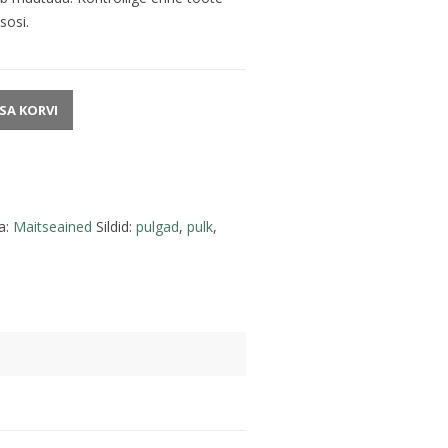
sosi.
ISA KORVI
a:
Maitseained
Sildid:
pulgad
,
pulk
,