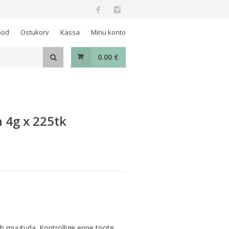
ood
Ostukorv
Kassa
Minu konto
0.00
€
 4g x 225tk
ib muutuda. Kontrollige enne toote