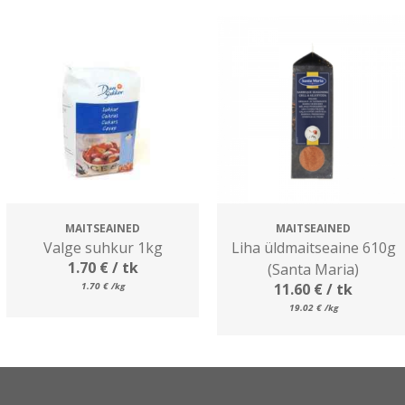
MAITSEAINED
MAITSEAINED
Valge suhkur 1kg
Liha üldmaitseaine 610g
1.70
€
/ tk
(Santa Maria)
1.70
€
/kg
11.60
€
/ tk
19.02
€
/kg