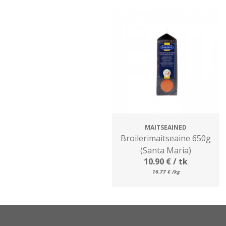
MAITSEAINED
Broilerimaitseaine 650g
(Santa Maria)
10.90
€
/ tk
16.77
€
/kg