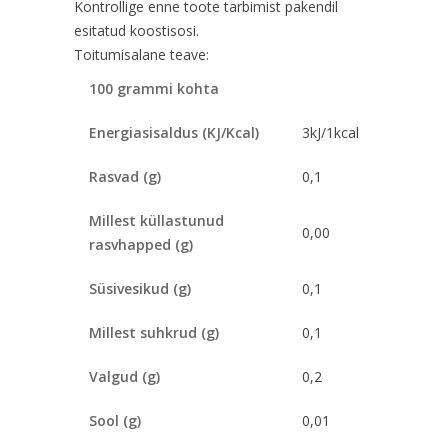
Kontrollige enne toote tarbimist pakendil
esitatud koostisosi.
Toitumisalane teave:
100 grammi kohta
Energiasisaldus (KJ/Kcal)
3kJ/1kcal
Rasvad (g)
0,1
Millest küllastunud
0,00
rasvhapped (g)
Süsivesikud (g)
0,1
Millest suhkrud (g)
0,1
Valgud (g)
0,2
Sool (g)
0,01