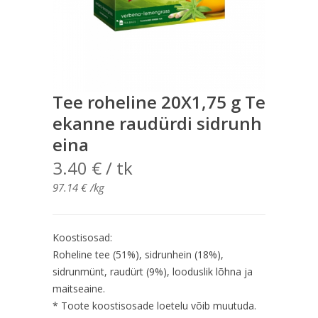
Tee roheline 20X1,75 g Te
ekanne raudürdi sidrunh
eina
3.40
€
/ tk
97.14
€
/kg
Koostisosad:
Roheline tee (51%), sidrunhein (18%),
sidrunmünt, raudürt (9%), looduslik lõhna ja
maitseaine.
* Toote koostisosade loetelu võib muutuda.