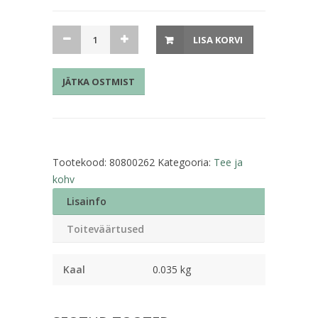
Tee
LISA KORVI
roheline
20X1,75
JÄTKA OSTMIST
g
Teekanne
raudürdi
sidrunheina
kogus
Tootekood:
80800262
Kategooria:
Tee ja
kohv
Lisainfo
Toiteväärtused
Kaal
0.035 kg