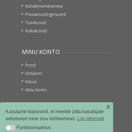
Kohaletoimetamine
Privaatsustingimused
Teavitused
Kinkekorvid
MINU KONTO
Pood
Ostukorv
Kassa
Minu konto
x
VITAMIINIKULLER.EE
Kasutame küpsiseid, et meelde jätta kasutajate
eelistused meie sisu lehitsemisel.
Loe lähemalt
Kontakt
Funktsionaalsus
Funktsionaalsus