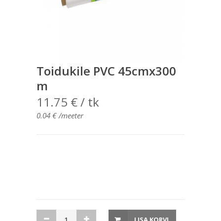
Toidukile PVC 45cmx300
m
11.75
€
/ tk
0.04
€
/meeter
Toidukile
LISA KORVI