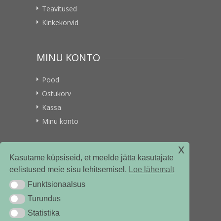
Teavitused
Kinkekorvid
MINU KONTO
Pood
Ostukorv
Kassa
Minu konto
x
VITAMIINIKULLER.EE
Kasutame küpsiseid, et meelde jätta kasutajate
eelistused meie sisu lehitsemisel.
Loe lähemalt
Kontakt
Funktsionaalsus
Funktsionaalsus
Ettevõttest
Turundus
Turundus
Statistika
Statistika