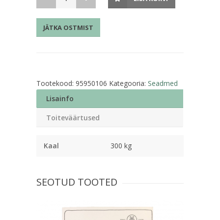
PVC
45cmx300m
JÄTKA OSTMIST
kogus
Tootekood:
95950106
Kategooria:
Seadmed
Lisainfo
Toiteväärtused
Kaal
300 kg
SEOTUD TOOTED