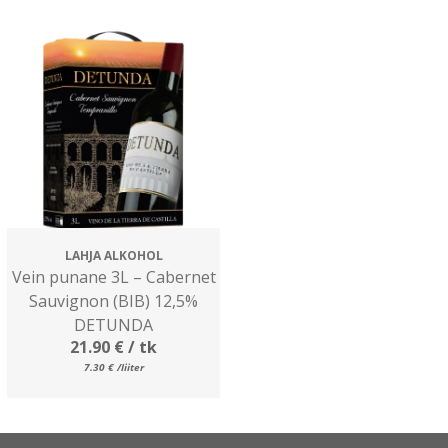
LAHJA ALKOHOL
Vein punane 3L – Cabernet
Sauvignon (BIB) 12,5%
DETUNDA
21.90
€
/ tk
7.30
€
/liiter