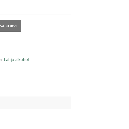
ISA KORVI
a:
Lahja alkohol