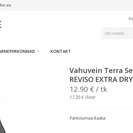
ller.ee
P
Toodete
otsing
ARNEPIIRKONNAD
KONTAKT
Vahuvein Terra Se
REVISO EXTRA DRY
12.90
€
/ tk
17.20
€
/liiter
Päritolumaa:Itaalia