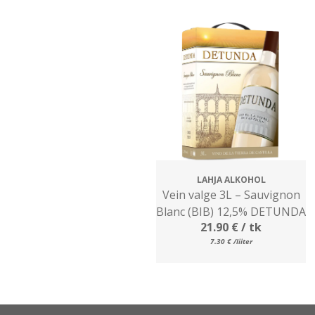
LAHJA ALKOHOL
Vein valge 3L – Sauvignon
Blanc (BIB) 12,5% DETUNDA
21.90
€
/ tk
7.30
€
/liiter