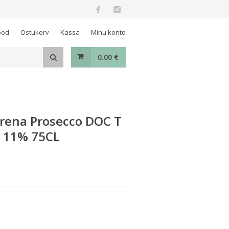
ood
Ostukorv
Kassa
Minu konto
0.00
€
rena Prosecco DOC T
 11% 75CL