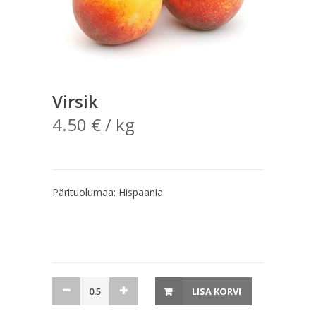
Virsik
4.50
€
/ kg
Pärituolumaa: Hispaania
Virsik
LISA KORVI
kogus