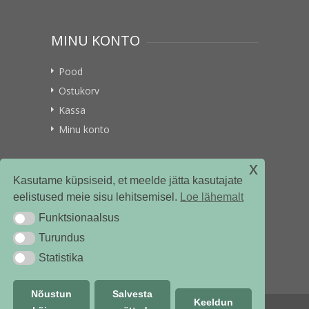
MINU KONTO
Pood
Ostukorv
Kassa
Minu konto
x
VITAMIINIKULLER.EE
Kasutame küpsiseid, et meelde jätta kasutajate
eelistused meie sisu lehitsemisel.
Loe lähemalt
Kontakt
Funktsionaalsus
Funktsionaalsus
Ettevõttest
Turundus
Turundus
Statistika
Statistika
Nõustun
Salvesta
Keeldun