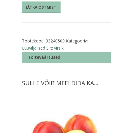
JÄTKA OSTMIST
Tootekood:
33240500
Kategooria:
Luuviljalised
Silt:
virsik
Toiteväärtused
SULLE VÕIB MEELDIDA KA…