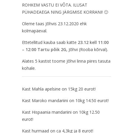
ROHKEM VASTU EI VÕTA. ILUSAT
PÜHADEAEGA NING JÄRGMISE KORRANI! 🙂
Oleme taas Jõhvis 23.12.2020 ehk
kolmapäeval.
Ettetellitud kauba saab kätte
23.12
kell 11:00
– 12:00 Tartu põik 2G,
Jõhvi (Rooba kõrval).
Alates 5 kastist toome Jõhvi linna piires tasuta
kohale.
Kast Mahla apelsine on 15kg 20 eurot!
Kast Maroko mandariini on 10kg 14.50 eurot!
Kast Hispaania mandariini on 10kg 12.50
eurot!
Kast hurmaad on ca 4,3kg ja 8 eurot!