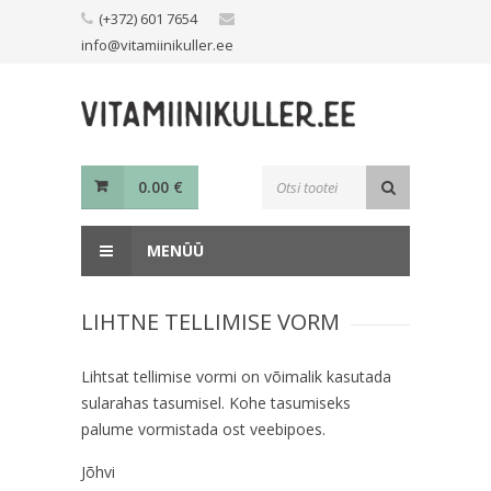
Skip
(+372) 601 7654
to
info@vitamiinikuller.ee
content
Toodete
0.00
€
otsing
MENÜÜ
LIHTNE TELLIMISE VORM
Lihtsat tellimise vormi on võimalik kasutada
sularahas tasumisel. Kohe tasumiseks
palume vormistada ost veebipoes.
Jõhvi