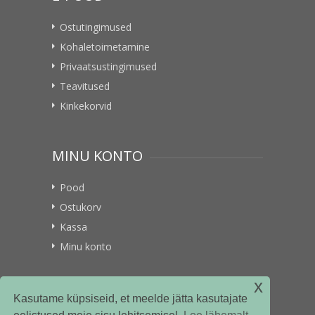
Ostutingimused
Kohaletoimetamine
Privaatsustingimused
Teavitused
Kinkekorvid
MINU KONTO
Pood
Ostukorv
Kassa
Minu konto
x
VITAMIINIKULLER.EE
Kasutame küpsiseid, et meelde jätta kasutajate