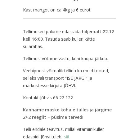
Kast mangot on ca 4kg ja 6 eurot!
Tellimused palume edastada
hiljemalt 22.12
kell 16:00
. Tasuda saab kulleri kätte
sularahas.
Tellimusi võtame vastu, kuni kaupa jätkub.
Veebipoest võimalik tellida ka muid tooted,
selleks vali transport “ISE JÄRGI” ja
märkustesse kirjuta JÕHVI.
Kontakt Jõhvis 66 22 122
Kanname maske kohale tulles ja järgime
2+2 reeglit – püsime terved!
Telli endale teavitus, millal Vitamiinikuller
edaspidi Jõhvi tuleb,
siit.