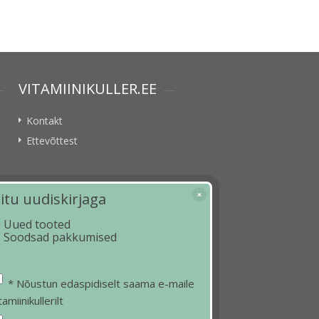
VITAMIINIKULLER.EE
Kontakt
Ettevõttest
iitu uudiskirjaga
Uued tooted
Soodsad pakkumised
* Nõustun edaspidiselt saama e-maile
tamiinikullerilt