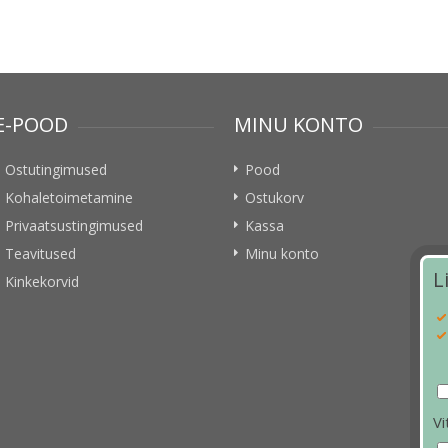
E-POOD
MINU KONTO
Ostutingimused
Pood
Kohaletoimetamine
Ostukorv
Privaatsustingimused
Kassa
Teavitused
Minu konto
L
Kinkekorvid
Vi