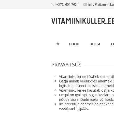
Skip
(+372) 601 7654
info@vitamiiniku
to
content
POOD
BLOGI
T
PRIVAATSUS
Vitamiinikuller.ee töötleb ostja
Ostja annab veebipoes andmeid s
logistikapartneritele isikuandme
Vitamiinikuller.ee kasutab ostja 
Ostjal on igal ajal õigus keelata
nõude sissenõudmiseks või kaub
Krüpteeritud andmeside pankadega
veebipoel ligipääs.