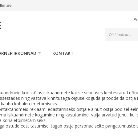
ller.ee
P
Toodete
otsing
ARNEPIIRKONNAD
KONTAKT
 isikuandmeid kooskõlas isikuandmete kaitse seaduses kehtestatud nõu
isestades ning vastava kinnitusega õiguse koguda ja töödelda ostja 
id kauba kohaletoimetamiseks.
kontaktandmeid reklaami edastamiseks ostjale ainult ostja poolsel eel
 oma isikuandmete kogumine ning kasutamine, välja arvatud juhul, kui s
a kohaletoimetamiseks.
 ostude eest tasumisel tagab ostja personaalselte pangatunnuste tu