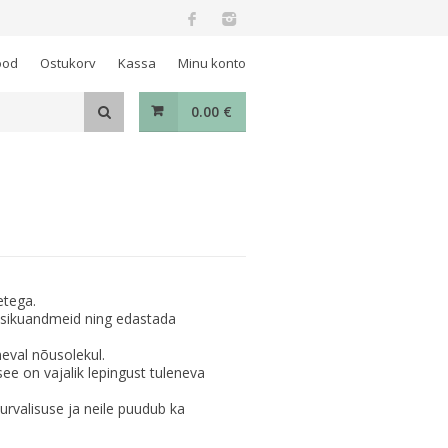
ood
Ostukorv
Kassa
Minu konto
0.00
€
etega.
isikuandmeid ning edastada
neval nõusolekul.
ee on vajalik lepingust tuleneva
rvalisuse ja neile puudub ka