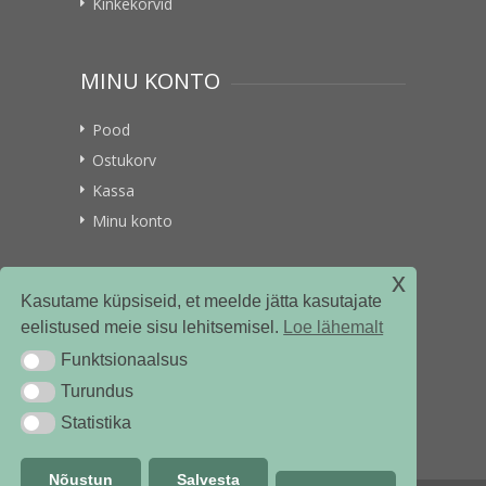
Kinkekorvid
MINU KONTO
Pood
Ostukorv
Kassa
Minu konto
x
VITAMIINIKULLER.EE
Kasutame küpsiseid, et meelde jätta kasutajate
eelistused meie sisu lehitsemisel.
Loe lähemalt
Kontakt
Funktsionaalsus
Funktsionaalsus
Ettevõttest
Turundus
Turundus
Statistika
Statistika
Nõustun
Salvesta