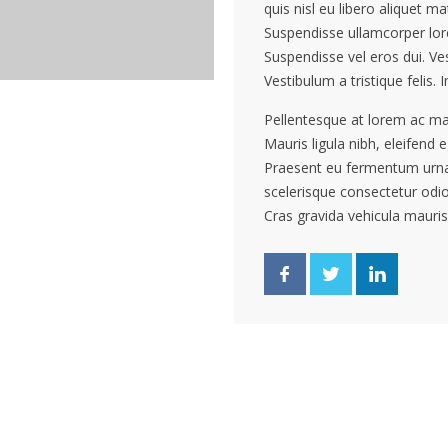
quis nisl eu libero aliquet ma
Suspendisse ullamcorper lo
Suspendisse vel eros dui. V
Vestibulum a tristique felis.
Pellentesque at lorem ac maur
Mauris ligula nibh, eleifend 
Praesent eu fermentum urna, 
scelerisque consectetur odio,
Cras gravida vehicula mauris