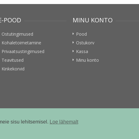
E-POOD
MINU KONTO
Ostutingimused
Pood
Kohaletoimetamine
Ostukorv
Privaatsustingimused
Kassa
Teavitused
Minu konto
Kinkekorvid
meie sisu lehitsemisel.
Loe lähemalt