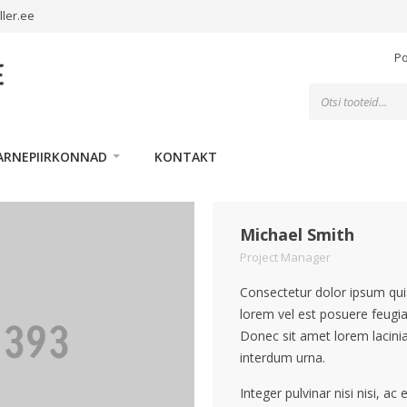
ller.ee
P
Toodete
otsing
ARNEPIIRKONNAD
KONTAKT
Michael Smith
Project Manager
Consectetur dolor ipsum quia
lorem vel est posuere feugiat
Donec sit amet lorem lacinia
interdum urna.
Integer pulvinar nisi nisi, ac