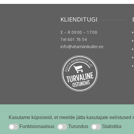
KLIENDITUGI
E – R 09:00 – 17:00
Tel 601 76 54
info@vitamiinikuller.ee
Kasutame küpsiseid, et meelde jätta kasutajate eelistused 
© vitamiinikuller.ee 2018
Funktsionaalsus
Turundus
Statistika
Funktsionaalsus
Turundus
Statistika