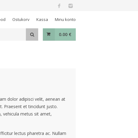
ood
Ostukorv
Kassa
Minu konto
0.00
€
m dolor adipisci velit, aenean at
. Praesent et tincidunt justo.
, vehicula metus sit amet,
 efficitur lectus pharetra ac. Nullam