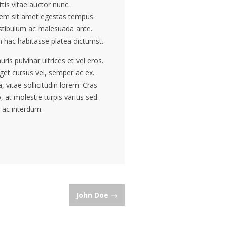
ttis vitae auctor nunc.
rem sit amet egestas tempus.
estibulum ac malesuada ante.
 In hac habitasse platea dictumst.
is pulvinar ultrices et vel eros.
eget cursus vel, semper ac ex.
vitae sollicitudin lorem. Cras
 at molestie turpis varius sed.
 ac interdum.
John Doe
→