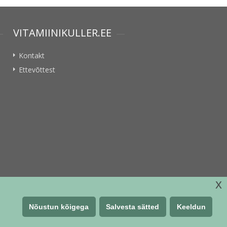
VITAMIINIKULLER.EE
Kontakt
Ettevõttest
x
Nõustun kõigega
Salvesta sätted
Keeldun