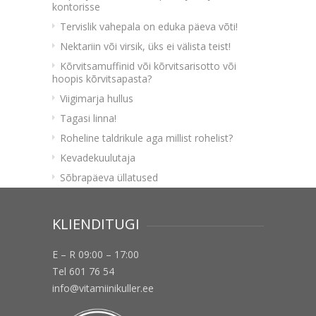
kontorisse
Tervislik vahepala on eduka päeva võti!
Nektariin või virsik, üks ei välista teist!
Kõrvitsamuffinid või kõrvitsarisotto või
hoopis kõrvitsapasta?
Viigimarja hullus
Tagasi linna!
Roheline taldrikule aga millist rohelist?
Kevadekuulutaja
Sõbrapäeva üllatused
KLIENDITUGI
E – R 09:00 – 17:00
Tel 601 76 54
info@vitamiinikuller.ee