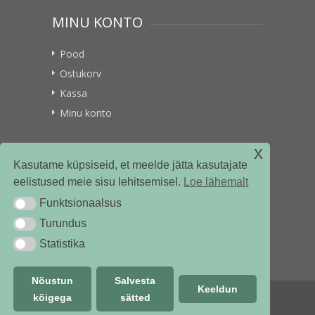
MINU KONTO
Pood
Ostukorv
Kassa
Minu konto
x
VITAMIINIKULLER.EE
Kasutame küpsiseid, et meelde jätta kasutajate
eelistused meie sisu lehitsemisel.
Loe lähemalt
Kontakt
Funktsionaalsus
Funktsionaalsus
Ettevõttest
Turundus
Turundus
Statistika
Statistika
Nõustun
Salvesta
Keeldun
kõigega
sätted
© vitamiinikuller.ee 2018