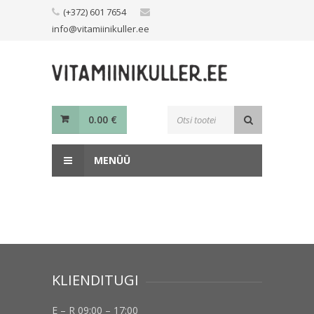
Skip
(+372) 601 7654
to
info@vitamiinikuller.ee
content
Toodete
0.00
€
otsing
MENÜÜ
KLIENDITUGI
E – R 09:00 – 17:00