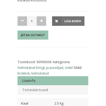
esitatud koostisosi.
Külmutatud
LISA KORVI
brokoli
2,5kg
JÄTKA OSTMIST
kogus
Tootekood:
90900006
Kategooria:
Külmutatud köögi-ja puuviljad, ürdid
Sildid:
brokkoli
,
külmutatud
Lisainfo
Toiteväärtused
Kaal
2.5 kg