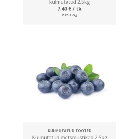
külmutatud 2,5kg
7.40
€
/ tk
2.96
€
/kg
KÜLMUTATUD TOOTED
Külmutatud metsmustikad 2,5kg