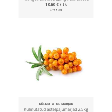
18.60
€
/ tk
7.44
€
/kg
KÜLMUTATUD MARJAD
Külmutatud astelpajumarjad 2,5kg