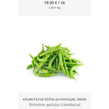
18.00
€
/ tk
7.20
€
/kg
KÜLMUTATUD KÖÖGI-JA PUUVILJAD, ÜRDID
Roheline aeduba tükeldatud