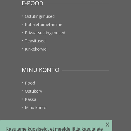
E-POOD
Ostutingimused
Kohaletoimetamine
Privaatsustingimused
Teavitused
Kinkekorvid
MINU KONTO
Pood
Ostukorv
Kassa
Minu konto
x
VITAMIINIKULLER.EE
Kasutame küpsiseid, et meelde jätta kasutajate