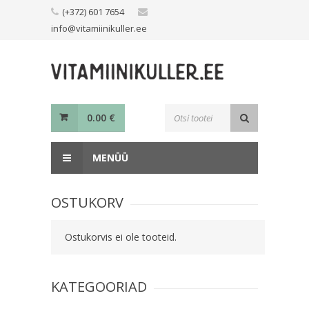
Skip
(+372) 601 7654
to
info@vitamiinikuller.ee
content
Toodete
0.00
€
otsing
MENÜÜ
OSTUKORV
Ostukorvis ei ole tooteid.
KATEGOORIAD