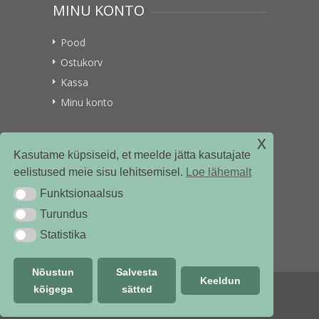
MINU KONTO
Pood
Ostukorv
Kassa
Minu konto
x
VITAMIINIKULLER.EE
Kasutame küpsiseid, et meelde jätta kasutajate
eelistused meie sisu lehitsemisel.
Loe lähemalt
Kontakt
Funktsionaalsus
Funktsionaalsus
Ettevõttest
Turundus
Turundus
Statistika
Statistika
Nõustun
Salvesta
Keeldun
kõigega
sätted
© vitamiinikuller.ee 2018