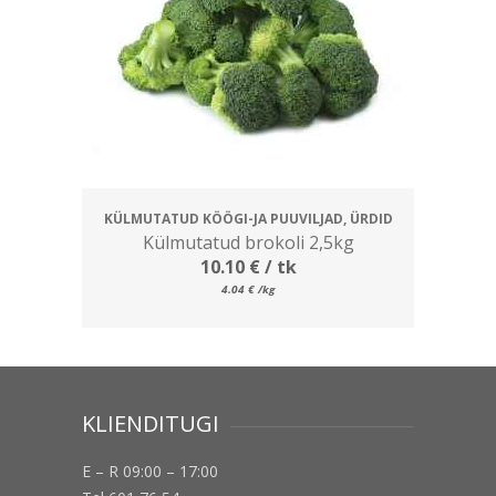
KÜLMUTATUD KÖÖGI-JA PUUVILJAD, ÜRDID
Külmutatud brokoli 2,5kg
10.10
€
/ tk
4.04
€
/kg
KLIENDITUGI
E – R 09:00 – 17:00