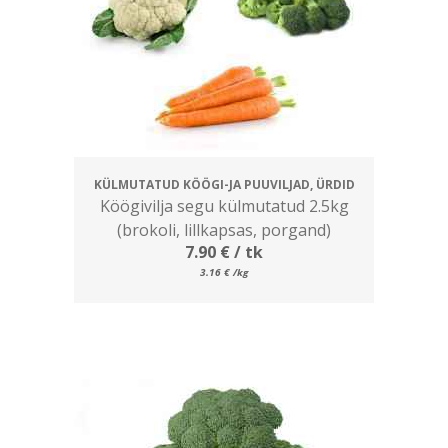
KÜLMUTATUD KÖÖGI-JA PUUVILJAD, ÜRDID
Köögivilja segu külmutatud 2.5kg
(brokoli, lillkapsas, porgand)
7.90
€
/ tk
3.16
€
/kg