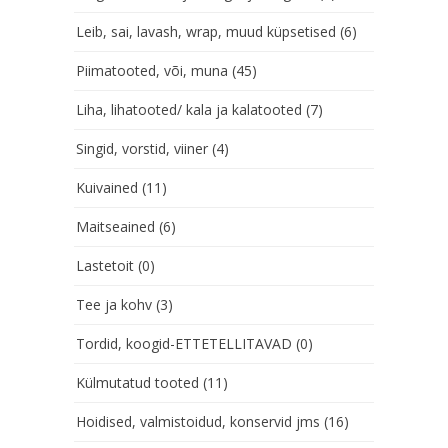
Leib, sai, lavash, wrap, muud küpsetised
(6)
Piimatooted, või, muna
(45)
Liha, lihatooted/ kala ja kalatooted
(7)
Singid, vorstid, viiner
(4)
Kuivained
(11)
Maitseained
(6)
Lastetoit
(0)
Tee ja kohv
(3)
Tordid, koogid-ETTETELLITAVAD
(0)
Külmutatud tooted
(11)
Hoidised, valmistoidud, konservid jms
(16)