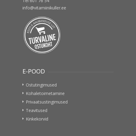
Tel 601 76 54
info@vitamiinikuller.ee
E-POOD
Ostutingimused
Kohaletoimetamine
Privaatsustingimused
Teavitused
Kinkekorvid