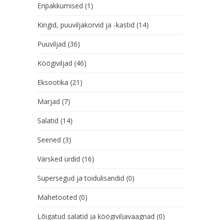
Eripakkumised
(1)
Kingid, puuviljakorvid ja -kastid
(14)
Puuviljad
(36)
Köögiviljad
(46)
Eksootika
(21)
Marjad
(7)
Salatid
(14)
Seened
(3)
Värsked ürdid
(16)
Supersegud ja toidulisandid
(0)
Mahetooted
(0)
Lõigatud salatid ja köögiviljavaagnad
(0)