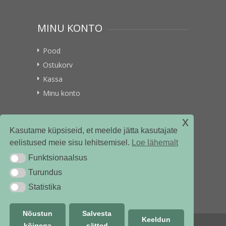
MINU KONTO
Pood
Ostukorv
Kassa
Minu konto
x
VITAMIINIKULLER.EE
Kasutame küpsiseid, et meelde jätta kasutajate
eelistused meie sisu lehitsemisel.
Loe lähemalt
Kontakt
Funktsionaalsus
Funktsionaalsus
Ettevõttest
Turundus
Turundus
Statistika
Statistika
Nõustun
Salvesta
Keeldun
kõigega
sätted