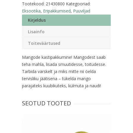
Tootekood:
21430800
Kategooriad:
Eksootika
,
Eripakkumised
,
Puuviljad
Kirjeldus
Lisainfo
Toiteväärtused
Mangode kastipakkumine! Mangodest saab
teha mahla, lisada smuutidesse, toitudesse.
Tarbida värskelt ja miks mitte nii öelda
tervisliku jäätisena – tükelda mango
parajateks kuubikuteks, külmuta ja naudi!
SEOTUD TOOTED