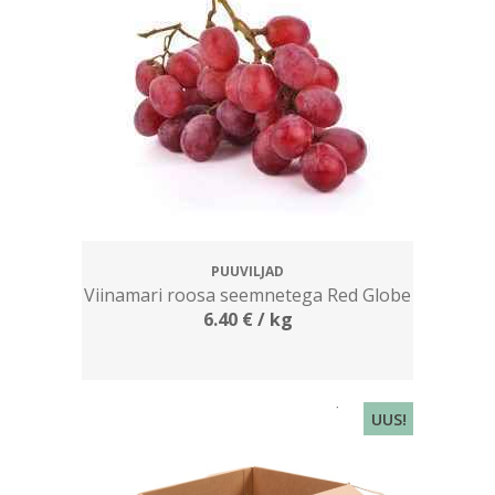
PUUVILJAD
Viinamari roosa seemnetega Red Globe
6.40
€
/ kg
UUS!