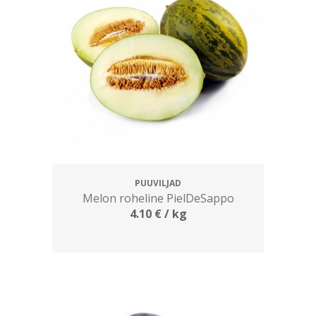
PUUVILJAD
Melon roheline PielDeSappo
4.10
€
/ kg