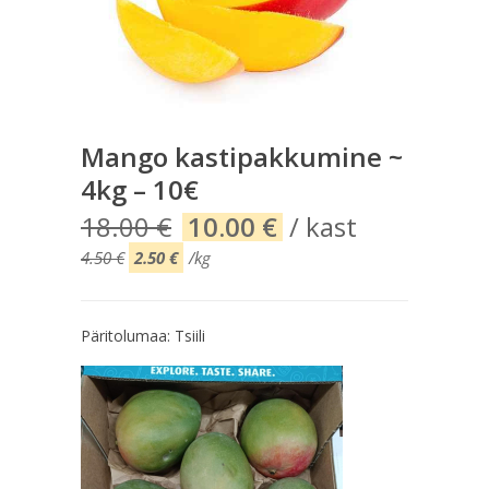
Mango kastipakkumine ~
4kg – 10€
Algne
Current
18.00
€
10.00
€
/ kast
hind
price
4.50
€
2.50
€
/kg
oli:
is:
18.00 €.
10.00 €.
Päritolumaa: Tsiili