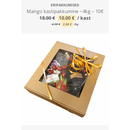
ERIPAKKUMISED
Mango kastipakkumine ~4kg – 10€
Algne
Current
18.00
€
10.00
€
/ kast
hind
price
4.50
€
2.50
€
/kg
oli:
is:
18.00 €.
10.00 €.