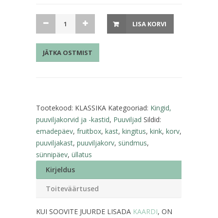
Puuviljakast
LISA KORVI
"Klassika"
kogus
JÄTKA OSTMIST
Tootekood:
KLASSIKA
Kategooriad:
Kingid,
puuviljakorvid ja -kastid
,
Puuviljad
Sildid:
emadepäev
,
fruitbox
,
kast
,
kingitus
,
kink
,
korv
,
puuviljakast
,
puuviljakorv
,
sündmus
,
sünnipäev
,
üllatus
Kirjeldus
Toiteväärtused
KUI SOOVITE JUURDE LISADA
KAARDI
, ON