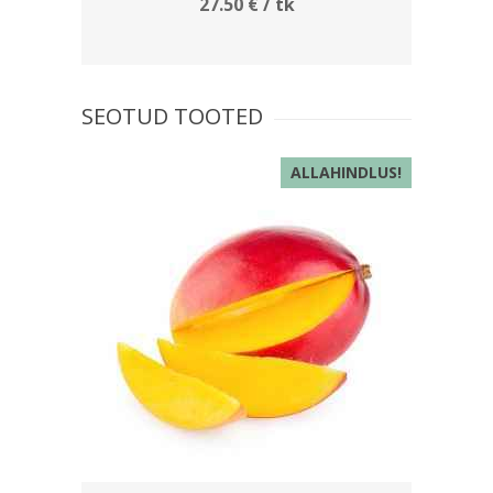
27.50
€
/ tk
SEOTUD TOOTED
ALLAHINDLUS!