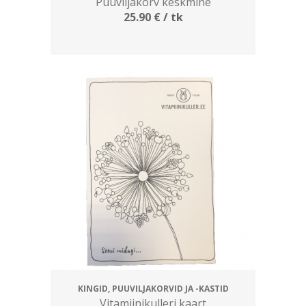
Puuviljakorv keskmine
25.90
€
/ tk
KINGID, PUUVILJAKORVID JA -KASTID
Vitamiinikulleri kaart