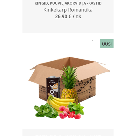
KINGID, PUUVILJAKORVID JA -KASTID
Kinkekarp Romantika
26.90
€
/ tk
UUS!