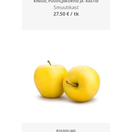
KINGID, PUUVILJAKORVID JA -KASTID
Smuutikast
27.50
€
/ tk
PUUVILJAD