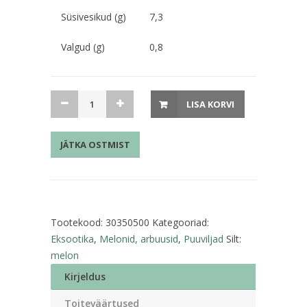
Süsivesikud (g)
7,3
Valgud (g)
0,8
Melon
LISA KORVI
Cantalope
kogus
JÄTKA OSTMIST
Tootekood:
30350500
Kategooriad:
Eksootika
,
Melonid, arbuusid
,
Puuviljad
Silt:
melon
Kirjeldus
Toiteväärtused