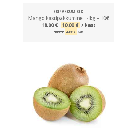
ERIPAKKUMISED
Mango kastipakkumine ~4kg – 10€
Algne
Current
18.00
€
10.00
€
/ kast
hind
price
4.50
€
2.50
€
/kg
oli:
is:
18.00 €.
10.00 €.