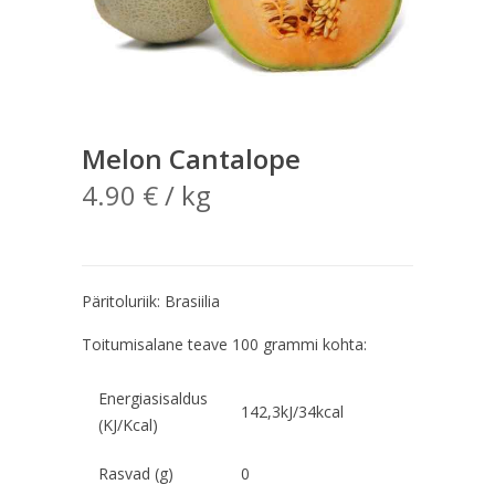
Melon Cantalope
4.90
€
/ kg
Päritoluriik: Brasiilia
Toitumisalane teave 100 grammi kohta:
Energiasisaldus
142,3kJ/34kcal
(KJ/Kcal)
Rasvad (g)
0