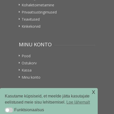
Kohaletoimetamine
Privaatsustingimused
Teavitused
Kinkekorvid
MINU KONTO
Pood
Ostukorv
Kassa
Minu konto
x
VITAMIINIKULLER.EE
Kasutame küpsiseid, et meelde jätta kasutajate
eelistused meie sisu lehitsemisel.
Loe lähemalt
Kontakt
Funktsionaalsus
Funktsionaalsus
Ettevõttest