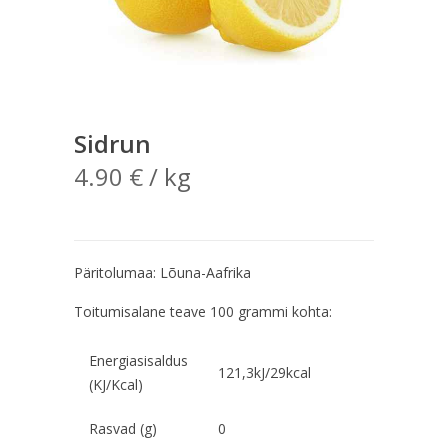
Sidrun
4.90
€
/ kg
Päritolumaa: Lõuna-Aafrika
Toitumisalane teave 100 grammi kohta:
Energiasisaldus
121,3kJ/29kcal
(KJ/Kcal)
Rasvad (g)
0