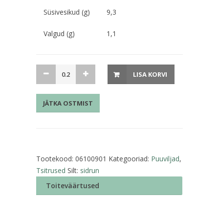
Süsivesikud (g)
9,3
Valgud (g)
1,1
Sidrun
LISA KORVI
kogus
JÄTKA OSTMIST
Tootekood:
06100901
Kategooriad:
Puuviljad
,
Tsitrused
Silt:
sidrun
Toiteväärtused