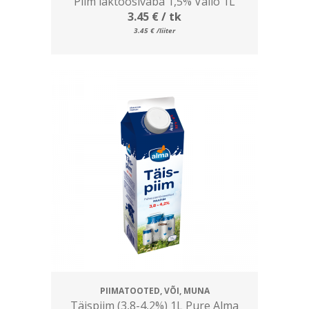
Piim laktoosivaba 1,5% Valio 1L
3.45
€
/ tk
3.45
€
/liiter
PIIMATOOTED, VÕI, MUNA
Täispiim (3,8-4,2%) 1L Pure Alma