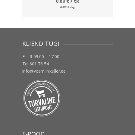
0.80
€
/ tk
8.00
€
/kg
KLIENDITUGI
E – R 09:00 – 17:00
Tel 601 76 54
info@vitamiinikuller.ee
E-POOD