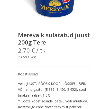
Merevaik sulatatud juust
200g Tere
2.70
€
/ tk
13.50
€
/kg
Koostisosad:
Vesi, JUUST, RÕÕSK KOOR, LÕSSIPULBER,
VÕI, emulgaator (E 339, E 450, E 452), sool
(maksimaalselt 1,0%).
* Toote koostisosade loetelu võib muutuda.
Kontrollige enne toote tarbimist pakendil