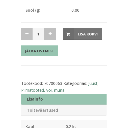
Sool (g)
0,00
Merevaik
LISA KORVI
sulatatud
juust
JÄTKA OSTMIST
200g
Tere
kogus
Tootekood:
70700063
Kategooriad:
Juust
,
Piimatooted, või, muna
Lisainfo
Toiteväärtused
Kaal
0.2 kg