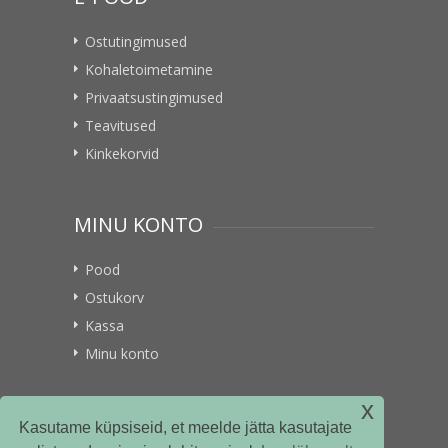
Ostutingimused
Kohaletoimetamine
Privaatsustingimused
Teavitused
Kinkekorvid
MINU KONTO
Pood
Ostukorv
Kassa
Minu konto
x
VITAMIINIKULLER.EE
Kasutame küpsiseid, et meelde jätta kasutajate