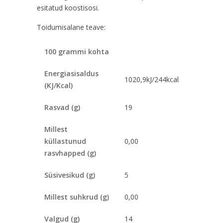
esitatud koostisosi.
Toidumisalane teave:
100 grammi kohta
Energiasisaldus
1020,9kJ/244kcal
(KJ/Kcal)
Rasvad (g)
19
Millest
küllastunud
0,00
rasvhapped (g)
Süsivesikud (g)
5
Millest suhkrud (g)
0,00
Valgud (g)
14