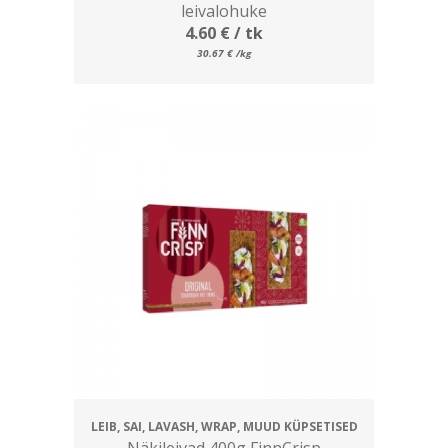
leivalohuke
4.60
€
/ tk
30.67
€
/kg
LEIB, SAI, LAVASH, WRAP, MUUD KÜPSETISED
Näkileivad 400g FinnCrisp