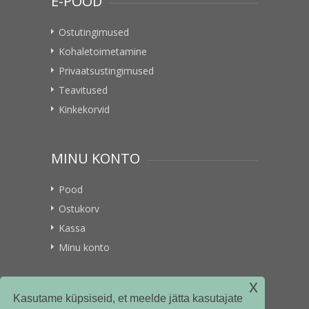
E-POOD
Ostutingimused
Kohaletoimetamine
Privaatsustingimused
Teavitused
Kinkekorvid
MINU KONTO
Pood
Ostukorv
Kassa
Minu konto
x
VITAMIINIKULLER.EE
Kasutame küpsiseid, et meelde jätta kasutajate