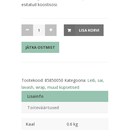
esitatud koostisosi.
Must
LISA KORVI
vormileib
600g
JÄTKA OSTMIST
Eesti
Pagar
kogus
Tootekood:
85850050
Kategooria:
Leib, sai,
lavash, wrap, muud küpsetised
Lisainfo
Toiteväärtused
Kaal
0.6 kg