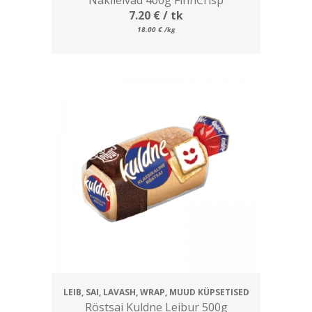
7.20
€
/ tk
18.00
€
/kg
LEIB, SAI, LAVASH, WRAP, MUUD KÜPSETISED
Röstsai Kuldne Leibur 500g