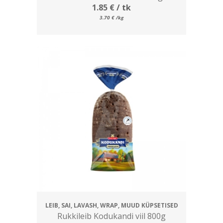
1.85
€
/ tk
3.70
€
/kg
LEIB, SAI, LAVASH, WRAP, MUUD KÜPSETISED
Rukkileib Kodukandi viil 800g