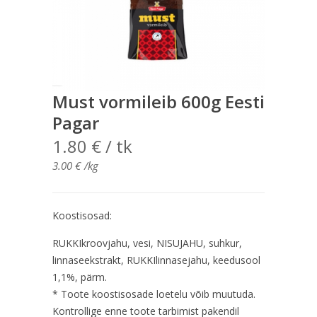
Must vormileib 600g Eesti
Pagar
1.80
€
/ tk
3.00
€
/kg
Koostisosad:
RUKKIkroovjahu, vesi, NISUJAHU, suhkur,
linnaseekstrakt, RUKKIlinnasejahu, keedusool
1,1%, pärm.
* Toote koostisosade loetelu võib muutuda.
Kontrollige enne toote tarbimist pakendil