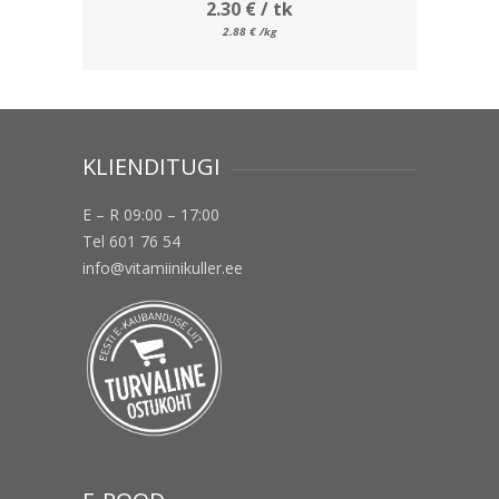
2.30
€
/ tk
2.88
€
/kg
KLIENDITUGI
E – R 09:00 – 17:00
Tel 601 76 54
info@vitamiinikuller.ee