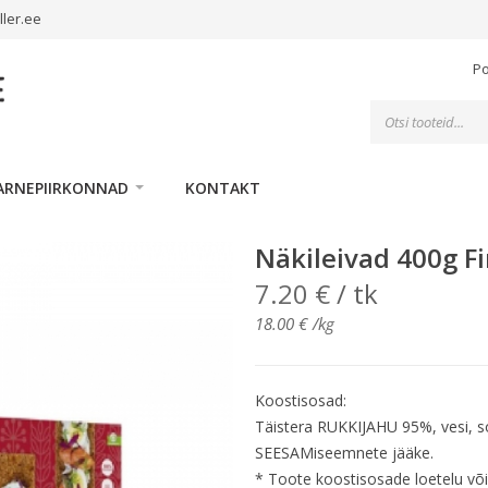
ller.ee
P
Toodete
otsing
ARNEPIIRKONNAD
KONTAKT
Näkileivad 400g F
7.20
€
/ tk
18.00
€
/kg
Koostisosad:
Täistera RUKKIJAHU 95%, vesi, so
SEESAMiseemnete jääke.
* Toote koostisosade loetelu võ