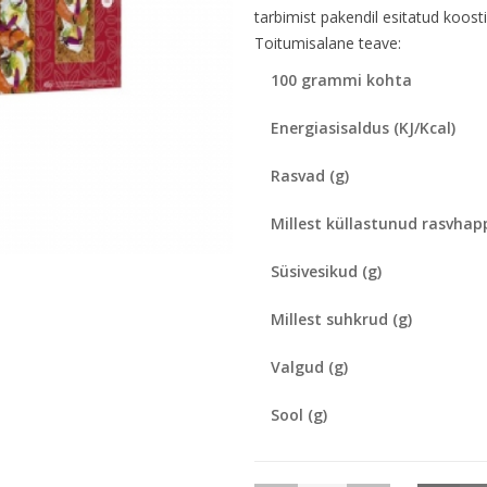
tarbimist pakendil esitatud koosti
Toitumisalane teave:
100 grammi kohta
Energiasisaldus (KJ/Kcal)
Rasvad (g)
Millest küllastunud rasvhap
Süsivesikud (g)
Millest suhkrud (g)
Valgud (g)
Sool (g)