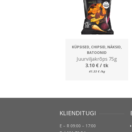
KÜPSISED, CHIPSID, NÄKSID,
BATOONID
Juurviljakrõps 75g
3.10
€
/ tk
41.33
€
/kg
KLIENDITUGI
E – R 09:00 – 17:00