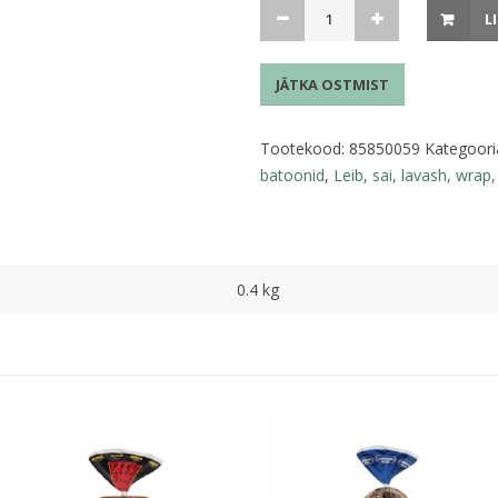
Näkileivad
L
400g
FinnCrisp
JÄTKA OSTMIST
kogus
Tootekood:
85850059
Kategoori
batoonid
,
Leib, sai, lavash, wra
0.4 kg