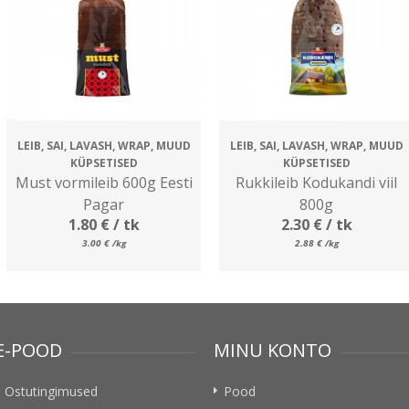
LEIB, SAI, LAVASH, WRAP, MUUD
LEIB, SAI, LAVASH, WRAP, MUUD
KÜPSETISED
KÜPSETISED
Must vormileib 600g Eesti
Rukkileib Kodukandi viil
Pagar
800g
1.80
€
/ tk
2.30
€
/ tk
3.00
€
/kg
2.88
€
/kg
E-POOD
MINU KONTO
Ostutingimused
Pood