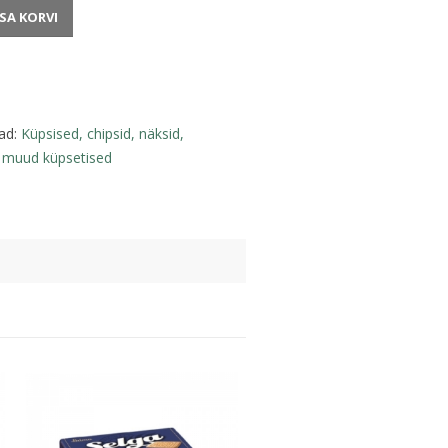
ISA KORVI
ad:
Küpsised, chipsid, näksid,
p, muud küpsetised