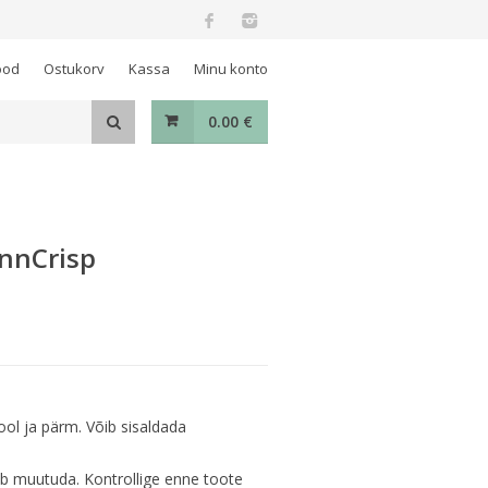
ood
Ostukorv
Kassa
Minu konto
0.00
€
innCrisp
ol ja pärm. Võib sisaldada
ib muutuda. Kontrollige enne toote