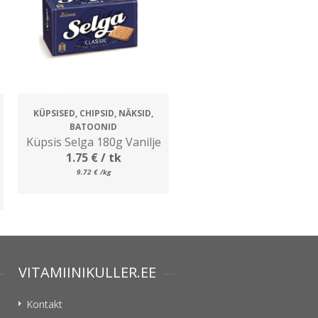
KÜPSISED, CHIPSID, NÄKSID,
BATOONID
Küpsis Selga 180g Vanilje
1.75
€
/ tk
9.72
€
/kg
VITAMIINIKULLER.EE
Kontakt