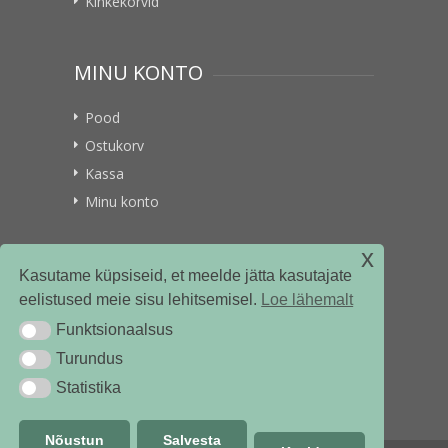
Kinkekorvid
MINU KONTO
Pood
Ostukorv
Kassa
Minu konto
x
VITAMIINIKULLER.EE
Kasutame küpsiseid, et meelde jätta kasutajate
eelistused meie sisu lehitsemisel.
Loe lähemalt
Kontakt
Funktsionaalsus
Funktsionaalsus
Ettevõttest
Turundus
Turundus
Statistika
Statistika
Nõustun
Salvesta