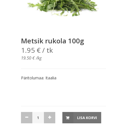
Metsik rukola 100g
1.95
€
/ tk
19.50
€
/kg
Päritolumaa: Itaalia
Metsik
LISA KORVI
rukola