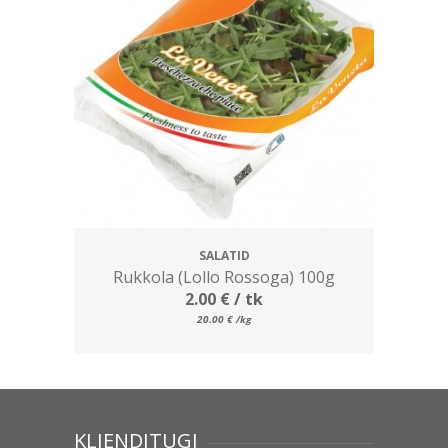
SALATID
Rukkola (Lollo Rossoga) 100g
2.00
€
/ tk
20.00
€
/kg
KLIENDITUGI