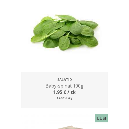
SALATID
Baby-spinat 100g
1.95
€
/ tk
19.50
€
/kg
UUS!