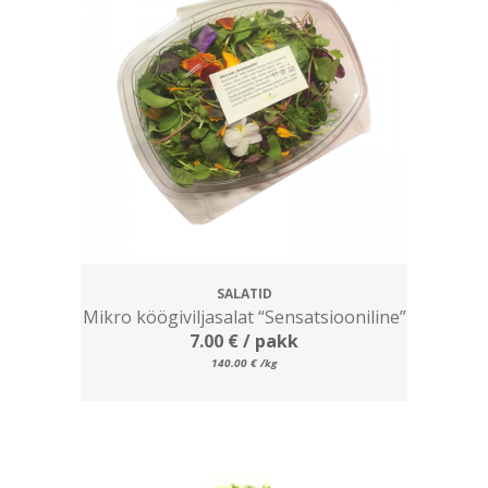
SALATID
Mikro köögiviljasalat “Sensatsiooniline”
7.00
€
/ pakk
140.00
€
/kg