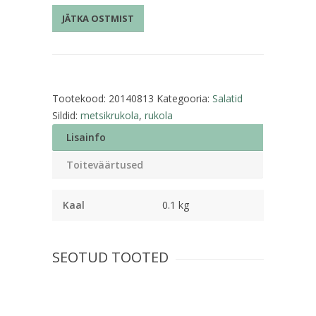
100g
JÄTKA OSTMIST
kogus
Tootekood:
20140813
Kategooria:
Salatid
Sildid:
metsikrukola
,
rukola
Lisainfo
Toiteväärtused
Kaal
0.1 kg
SEOTUD TOOTED