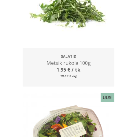
SALATID
Metsik rukola 100g
1.95
€
/ tk
19.50
€
/kg
UUS!