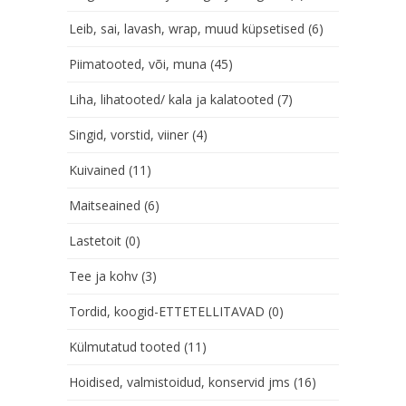
Leib, sai, lavash, wrap, muud küpsetised
(6)
Piimatooted, või, muna
(45)
Liha, lihatooted/ kala ja kalatooted
(7)
Singid, vorstid, viiner
(4)
Kuivained
(11)
Maitseained
(6)
Lastetoit
(0)
Tee ja kohv
(3)
Tordid, koogid-ETTETELLITAVAD
(0)
Külmutatud tooted
(11)
Hoidised, valmistoidud, konservid jms
(16)