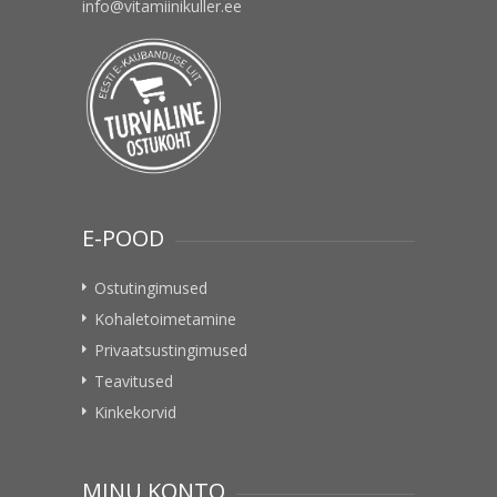
info@vitamiinikuller.ee
E-POOD
Ostutingimused
Kohaletoimetamine
Privaatsustingimused
Teavitused
Kinkekorvid
MINU KONTO