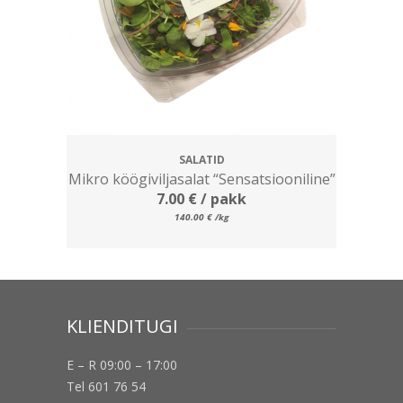
SALATID
Mikro köögiviljasalat “Sensatsiooniline”
7.00
€
/ pakk
140.00
€
/kg
KLIENDITUGI
E – R 09:00 – 17:00
Tel 601 76 54