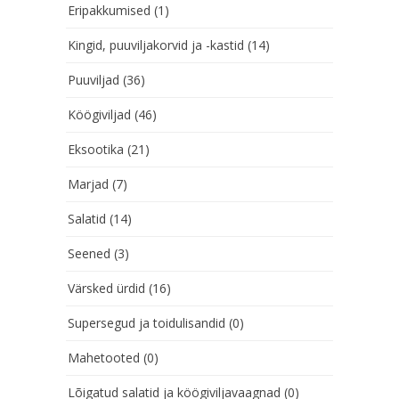
Eripakkumised
(1)
Kingid, puuviljakorvid ja -kastid
(14)
Puuviljad
(36)
Köögiviljad
(46)
Eksootika
(21)
Marjad
(7)
Salatid
(14)
Seened
(3)
Värsked ürdid
(16)
Supersegud ja toidulisandid
(0)
Mahetooted
(0)
Lõigatud salatid ja köögiviljavaagnad
(0)