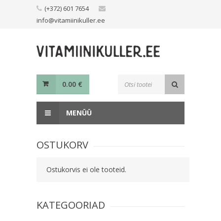
Skip
(+372) 601 7654
to
info@vitamiinikuller.ee
content
Toodete
0.00
€
otsing
MENÜÜ
OSTUKORV
Ostukorvis ei ole tooteid.
KATEGOORIAD