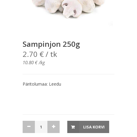
Sampinjon 250g
2.70
€
/ tk
10.80
€
/kg
Päritolumaa: Leedu
Sampinjon
LISA KORVI
250g