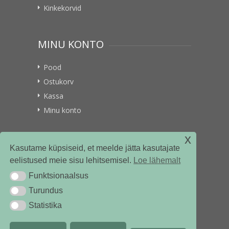
Kinkekorvid
MINU KONTO
Pood
Ostukorv
Kassa
Minu konto
x
VITAMIINIKULLER.EE
Kasutame küpsiseid, et meelde jätta kasutajate
eelistused meie sisu lehitsemisel.
Loe lähemalt
Kontakt
Funktsionaalsus
Funktsionaalsus
Ettevõttest
Turundus
Turundus
Statistika
Statistika