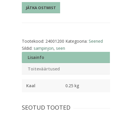
kogus
JÄTKA OSTMIST
Tootekood:
24001200
Kategooria:
Seened
Sildid:
sampinjon
,
seen
Lisainfo
Toiteväärtused
Kaal
0.25 kg
SEOTUD TOOTED