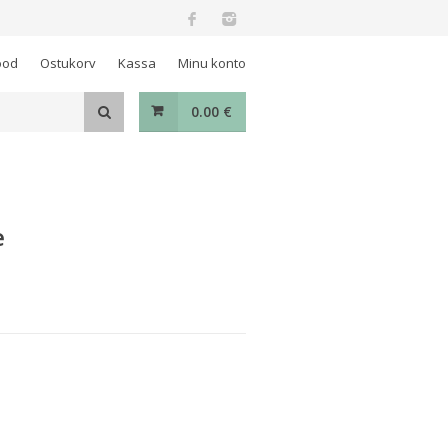
ood
Ostukorv
Kassa
Minu konto
0.00
€
e