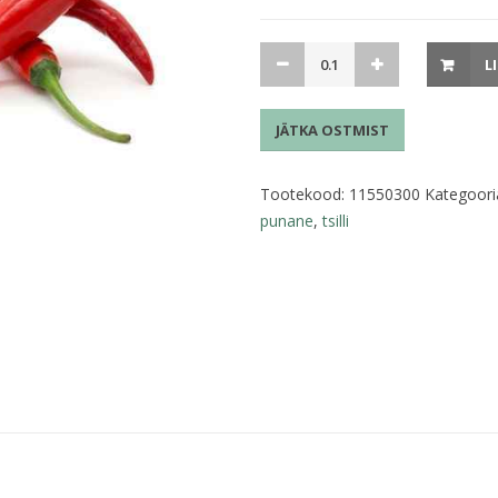
Tšilli
L
pipar
punane
JÄTKA OSTMIST
kogus
Tootekood:
11550300
Kategoori
punane
,
tsilli