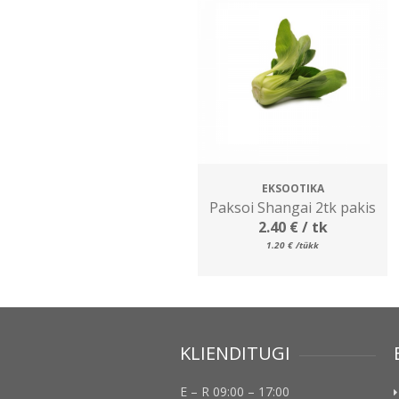
EKSOOTIKA
Paksoi Shangai 2tk pakis
2.40
€
/ tk
1.20
€
/tükk
KLIENDITUGI
E – R 09:00 – 17:00