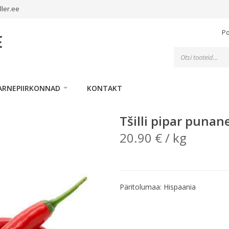
ller.ee
P
Toodete
otsing
ARNEPIIRKONNAD
KONTAKT
Tšilli pipar punan
20.90
€
/ kg
Päritolumaa: Hispaania