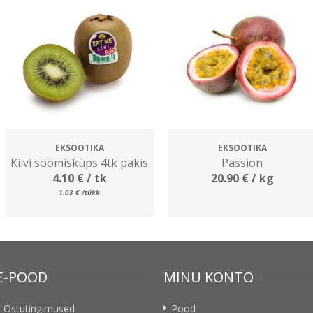
EKSOOTIKA
EKSOOTIKA
Kiivi söömisküps 4tk pakis
Passion
4.10
€
/ tk
20.90
€
/ kg
1.03
€
/tükk
E-POOD
MINU KONTO
Ostutingimused
Pood