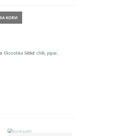
ISA KORVI
a:
Eksootika
Sildid:
chilli
,
pipar
,