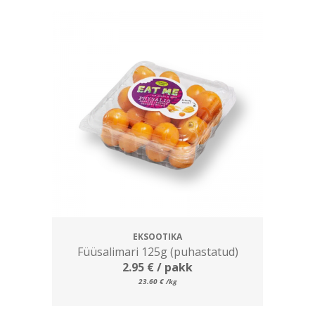
EKSOOTIKA
Füüsalimari 125g (puhastatud)
2.95
€
/ pakk
23.60
€
/kg