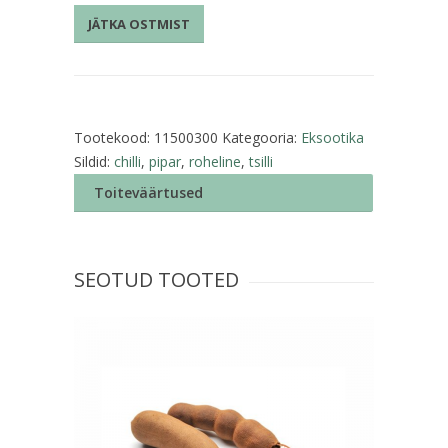
roheline
JÄTKA OSTMIST
kogus
Tootekood:
11500300
Kategooria:
Eksootika
Sildid:
chilli
,
pipar
,
roheline
,
tsilli
Toiteväärtused
SEOTUD TOOTED