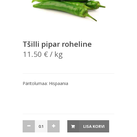
Tšilli pipar roheline
11.50
€
/ kg
Päritolumaa: Hispaania
Tšilli
LISA KORVI
pipar