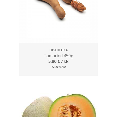
EKSOOTIKA
Tamarind 450g
5.80
€
/ tk
12.89
€
/kg