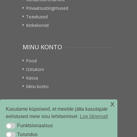
Privaatsustingimused
Teavitused
Kinkekorvid
MINU KONTO
Pood
Ostukorv
Kassa
Minu konto
x
VITAMIINIKULLER.EE
Kasutame küpsiseid, et meelde jätta kasutajate
eelistused meie sisu lehitsemisel.
Loe lähemalt
Kontakt
Funktsionaalsus
Funktsionaalsus
Ettevõttest
Turundus
Turundus