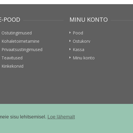
E-POOD
MINU KONTO
Ostutingimused
Pood
Kohaletoimetamine
Ostukorv
Privaatsustingimused
Kassa
Teavitused
Minu konto
Kinkekorvid
meie sisu lehitsemisel.
Loe lähemalt