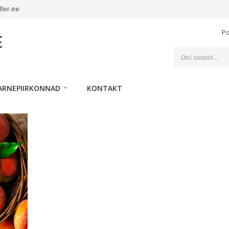
ller.ee
P
Toodete
otsing
ARNEPIIRKONNAD
KONTAKT