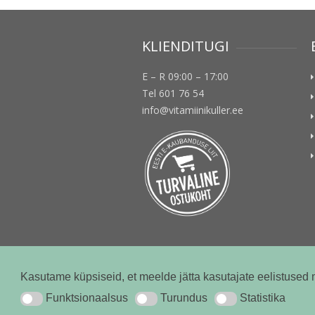
KLIENDITUGI
E – R 09:00 – 17:00
Tel 601 76 54
info@vitamiinikuller.ee
Kasutame küpsiseid, et meelde jätta kasutajate eelistused 
© vitamiinikuller.ee 2018
Funktsionaalsus
Turundus
Statistika
Funktsionaalsus
Turundus
Statistika