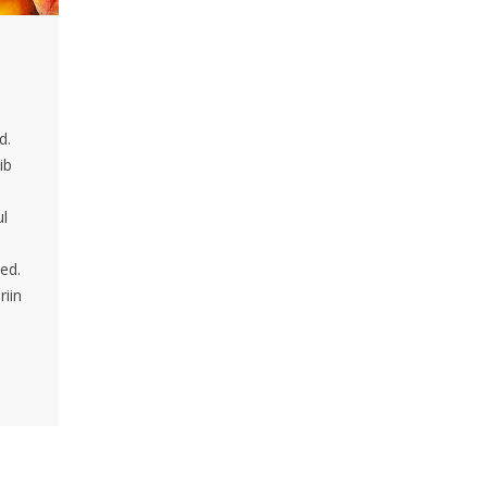
d.
ib
ul
sed.
riin