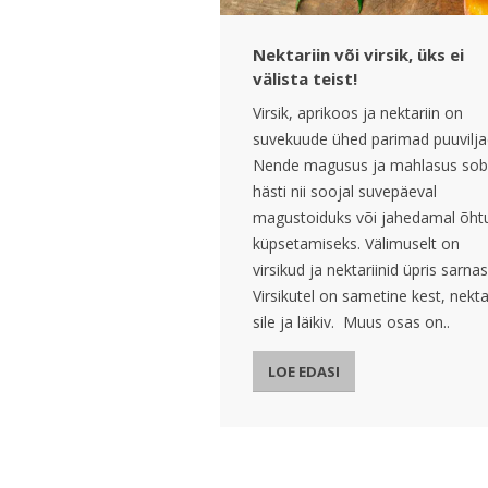
Nektariin või virsik, üks ei
välista teist!
Virsik, aprikoos ja nektariin on
suvekuude ühed parimad puuvilja
Nende magusus ja mahlasus sob
hästi nii soojal suvepäeval
magustoiduks või jahedamal õht
küpsetamiseks. Välimuselt on
virsikud ja nektariinid üpris sarna
Virsikutel on sametine kest, nekta
sile ja läikiv. Muus osas on..
LOE EDASI