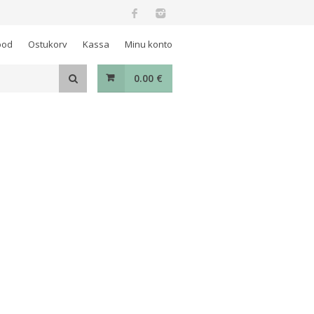
ood
Ostukorv
Kassa
Minu konto
0.00
€