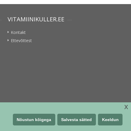
VITAMIINIKULLER.EE
Kontakt
Ettevõttest
x
Nõustun kõigega
Salvesta sätted
Keeldun