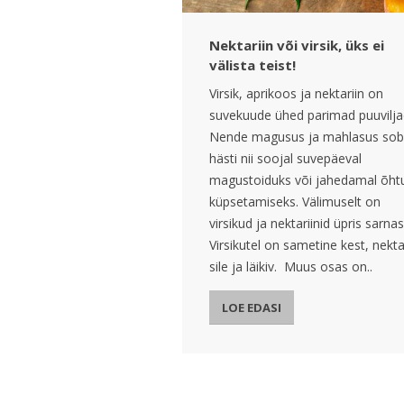
Nektariin või virsik, üks ei
välista teist!
Virsik, aprikoos ja nektariin on
suvekuude ühed parimad puuvilja
Nende magusus ja mahlasus sob
hästi nii soojal suvepäeval
magustoiduks või jahedamal õht
küpsetamiseks. Välimuselt on
virsikud ja nektariinid üpris sarna
Virsikutel on sametine kest, nekta
sile ja läikiv. Muus osas on..
LOE EDASI