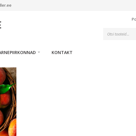
ller.ee
P
Toodete
otsing
ARNEPIIRKONNAD
KONTAKT