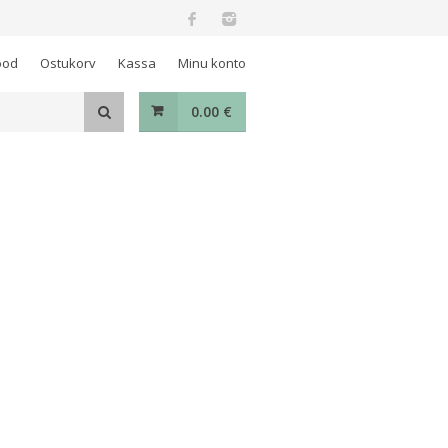
ood
Ostukorv
Kassa
Minu konto
0.00
€