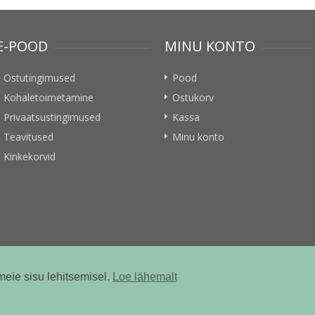
E-POOD
MINU KONTO
Ostutingimused
Pood
Kohaletoimetamine
Ostukorv
Privaatsustingimused
Kassa
Teavitused
Minu konto
Kinkekorvid
meie sisu lehitsemisel.
Loe lähemalt