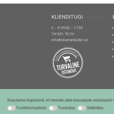
KLIENDITUGI
E – R 09:00 – 17:00
Tel 601 76 54
info@vitamiinikuller.ee
Kasutame küpsiseid, et meelde jätta kasutajate eelistused 
© vitamiinikuller.ee 2018
Funktsionaalsus
Turundus
Statistika
Funktsionaalsus
Turundus
Statistika