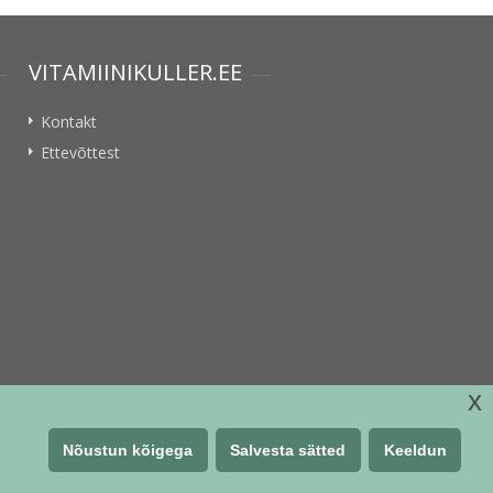
VITAMIINIKULLER.EE
Kontakt
Ettevõttest
x
Nõustun kõigega
Salvesta sätted
Keeldun