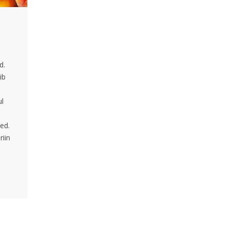
d.
ib
ul
sed.
riin