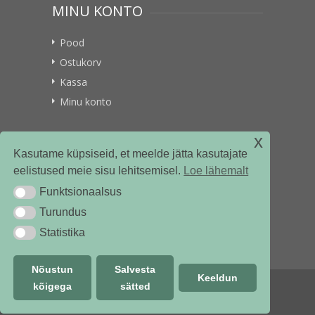
MINU KONTO
Pood
Ostukorv
Kassa
Minu konto
x
VITAMIINIKULLER.EE
Kasutame küpsiseid, et meelde jätta kasutajate
eelistused meie sisu lehitsemisel.
Loe lähemalt
Kontakt
Funktsionaalsus
Funktsionaalsus
Ettevõttest
Turundus
Turundus
Statistika
Statistika
Nõustun
Salvesta
Keeldun
kõigega
sätted
© vitamiinikuller.ee 2018