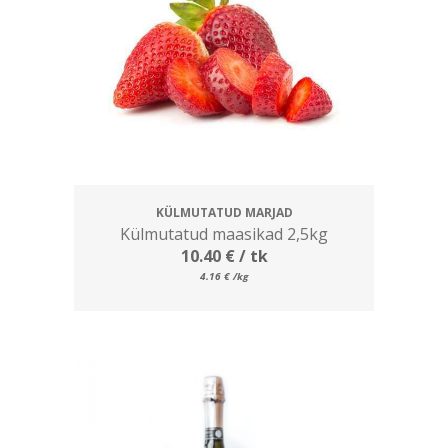
KÜLMUTATUD MARJAD
Külmutatud maasikad 2,5kg
10.40
€
/ tk
4.16
€
/kg