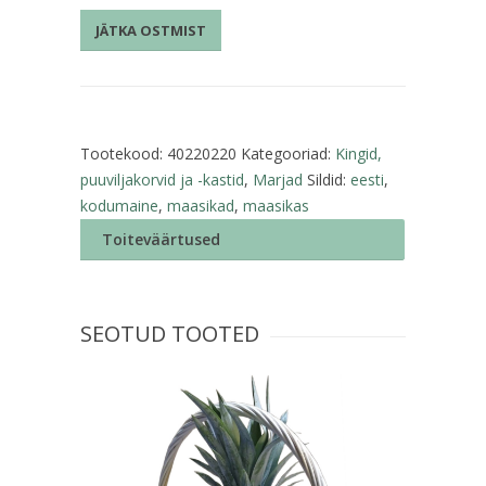
~3,5kg
JÄTKA OSTMIST
kastis
kogus
Tootekood:
40220220
Kategooriad:
Kingid,
puuviljakorvid ja -kastid
,
Marjad
Sildid:
eesti
,
kodumaine
,
maasikad
,
maasikas
Toiteväärtused
SEOTUD TOOTED