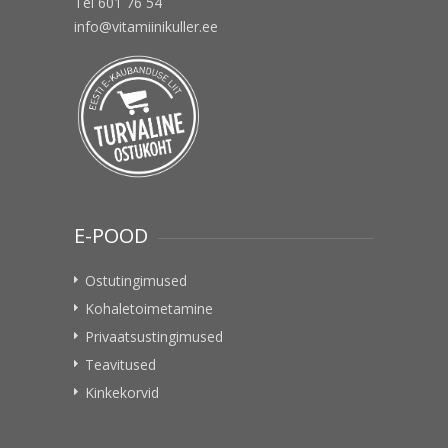
Tel 601 76 54
info@vitamiinikuller.ee
E-POOD
Ostutingimused
Kohaletoimetamine
Privaatsustingimused
Teavitused
Kinkekorvid