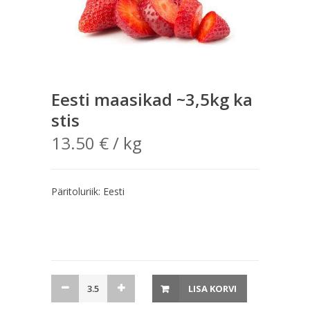
Eesti maasikad ~3,5kg ka
stis
13.50
€
/ kg
Päritoluriik: Eesti
Eesti
LISA KORVI
maasikad