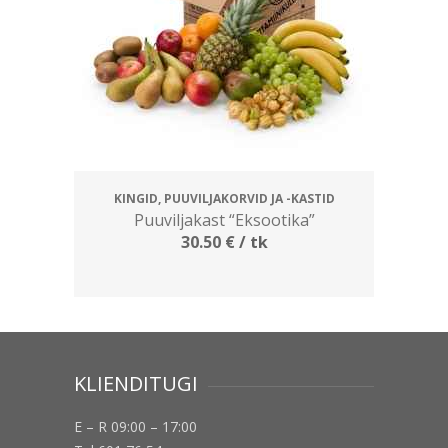
KINGID, PUUVILJAKORVID JA -KASTID
Puuviljakast “Eksootika”
30.50
€
/ tk
KLIENDITUGI
E – R 09:00 – 17:00